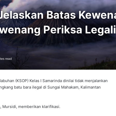
Jelaskan Batas Kewen
wenang Periksa Legali
tes read
labuhan (KSOP) Kelas I Samarinda dinilai tidak menjalankan
ngkang batu bara ilegal di Sungai Mahakam, Kalimantan
 Mursidi, memberikan klarifikasi.