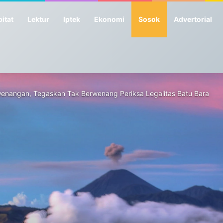
itat
Lektur
Iptek
Ekonomi
Sosok
Advertorial
enangan, Tegaskan Tak Berwenang Periksa Legalitas Batu Bara