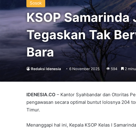
Sosok
KSOP Samarinda 
Tegaskan Tak Ber
Bara
Redaksi Idenesia
6 November 2025
594
2 minu
IDENESIA.CO
– Kantor Syahbandar dan Otoritas Pe
pengawasan secara optimal buntut lolosnya 204 to
Timur.
Menanggapi hal ini, Kepala KSOP Kelas I Samarinda,