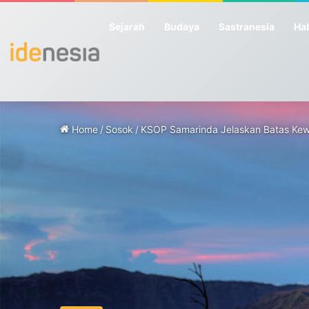
Sejarah
Budaya
Sastranesia
Hab
Home
/
Sosok
/
KSOP Samarinda Jelaskan Batas Kew