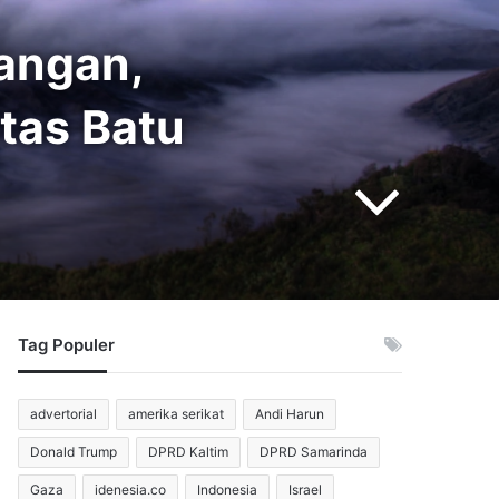
angan,
tas Batu
Tag Populer
advertorial
amerika serikat
Andi Harun
Donald Trump
DPRD Kaltim
DPRD Samarinda
Gaza
idenesia.co
Indonesia
Israel