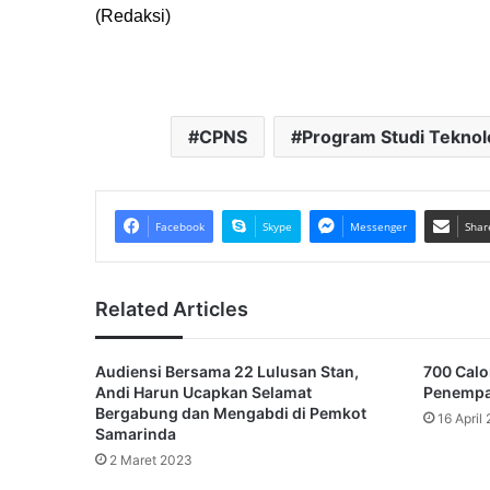
(Redaksi)
CPNS
Program Studi Teknolo
Facebook
Skype
Messenger
Shar
Related Articles
Audiensi Bersama 22 Lulusan Stan,
700 Calo
Andi Harun Ucapkan Selamat
Penempat
Bergabung dan Mengabdi di Pemkot
16 April
Samarinda
2 Maret 2023