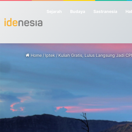
Sejarah
Budaya
Sastranesia
Hab
Home
/
Iptek
/
Kuliah Gratis, Lulus Langsung Jadi 