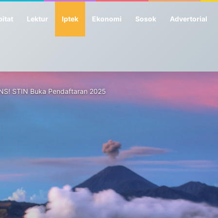
itat
Lektur
Iptek
Ekonomi
Sosok
Advertorial
CPNS! STIN Buka Pendaftaran 2025