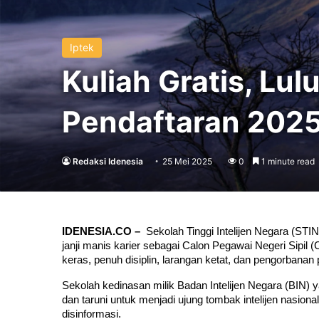
Iptek
Kuliah Gratis, Lu
Pendaftaran 202
Redaksi Idenesia
25 Mei 2025
0
1 minute read
IDENESIA.CO – 
 Sekolah Tinggi Intelijen Negara (STI
janji manis karier sebagai Calon Pegawai Negeri Sipil 
keras, penuh disiplin, larangan ketat, dan pengorbanan 
Sekolah kedinasan milik Badan Intelijen Negara (BIN) y
dan taruni untuk menjadi ujung tombak intelijen nasiona
disinformasi.