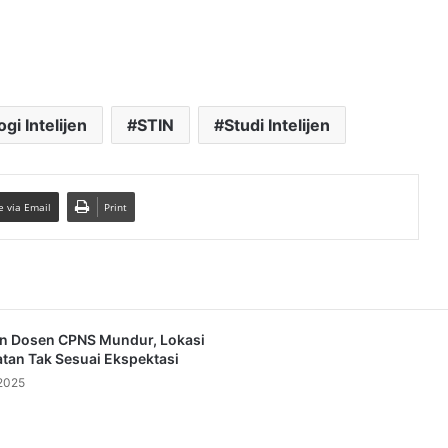
gi Intelijen
STIN
Studi Intelijen
e via Email
Print
n Dosen CPNS Mundur, Lokasi
an Tak Sesuai Ekspektasi
 2025