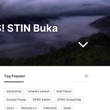
S! STIN Buka
Tag Populer
advertorial
amerika serikat
Andi Harun
Donald Trump
DPRD Kaltim
DPRD Samarinda
Gaza
idenesia.co
Indonesia
Israel