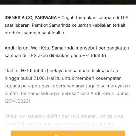
IDENESIA.CO, PARIWARA
– Cegah tumpukan sampah di TPS
saat lebaran, Pemkot Samarinda keluarkan kebijakan terkait
produksi sampah saat Idulfitri.
Andi Harun, Wali Kota Samarinda menyebut pengangkutan
sampah di TPS akan dilakukan pada H-1 Idulfitri.
“Jadi di H-1 (Idulfitri) pelayanan sampah dilaksanakan
hingga pukul 21.00. Hal itu untuk memberi kesempatan
kepada para petugas kebersihan agar juga bisa merayakan
Idulfitri bersama keluarga mereka,” kata Andi Harun, Jumat
(29/4/2022).
Untuk hari lebaran Idulfitri dan H+2 lebaran, warga Kota
Tepian diingatkan agar menyimpan terlebih dahulu
produksi sampah di rumah masing-masing dengan cara