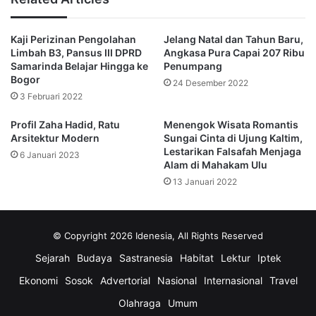
Kaji Perizinan Pengolahan
Jelang Natal dan Tahun Baru,
Limbah B3, Pansus III DPRD
Angkasa Pura Capai 207 Ribu
Samarinda Belajar Hingga ke
Penumpang
Bogor
24 Desember 2022
3 Februari 2022
Profil Zaha Hadid, Ratu
Menengok Wisata Romantis
Arsitektur Modern
Sungai Cinta di Ujung Kaltim,
Lestarikan Falsafah Menjaga
6 Januari 2023
Alam di Mahakam Ulu
13 Januari 2022
© Copyright 2026 Idenesia, All Rights Reserved
Sejarah
Budaya
Sastranesia
Habitat
Lektur
Iptek
Ekonomi
Sosok
Advertorial
Nasional
Internasional
Travel
Olahraga
Umum