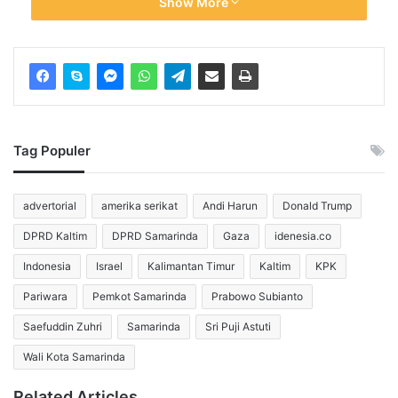
Show More
dikemas.
Sebab, para petugas baru akan bekerja kembali secara
normal pada hari ketiga Idulfitri.
“Di hari ketiga pengangkutan sampah dilakukan normal dan
dilakukan pembuangan ke TPS sejak jam 6 sore hingga 6
Tag Populer
pagi. Pada hari ketiga petugas kebersihan akan kembali
bekerja normal,” tegasnya.
advertorial
amerika serikat
Andi Harun
Donald Trump
“Siapa lagi yang akan menjaga kebersihan Kota Samarinda
DPRD Kaltim
DPRD Samarinda
Gaza
idenesia.co
jika bukan kita semua,” pungkasnya. (pariwara)
Indonesia
Israel
Kalimantan Timur
Kaltim
KPK
Pariwara
Pemkot Samarinda
Prabowo Subianto
idenesia.co
Samarinda
Saefuddin Zuhri
Samarinda
Sri Puji Astuti
Wali Kota Samarinda
Related Articles