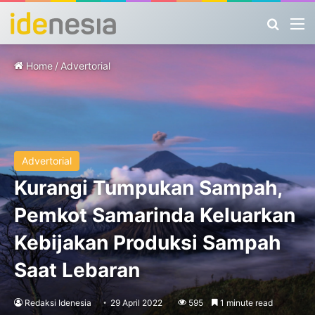
Search
M
Home
/
Advertorial
Advertorial
Kurangi Tumpukan Sampah,
Pemkot Samarinda Keluarkan
Kebijakan Produksi Sampah
Saat Lebaran
Redaksi Idenesia
29 April 2022
595
1 minute read