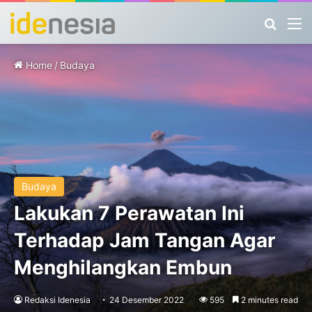
Search
M
Home
/
Budaya
Budaya
Lakukan 7 Perawatan Ini
Terhadap Jam Tangan Agar
Menghilangkan Embun
Redaksi Idenesia
24 Desember 2022
595
2 minutes read