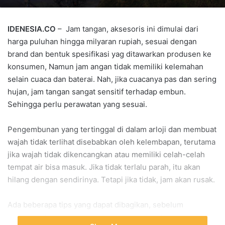
IDENESIA.CO
– Jam tangan, aksesoris ini dimulai dari
harga puluhan hingga milyaran rupiah, sesuai dengan
brand dan bentuk spesifikasi yag ditawarkan produsen ke
konsumen, Namun jam angan tidak memiliki kelemahan
selain cuaca dan baterai. Nah, jika cuacanya pas dan sering
hujan, jam tangan sangat sensitif terhadap embun.
Sehingga perlu perawatan yang sesuai.
Pengembunan yang tertinggal di dalam arloji dan membuat
wajah tidak terlihat disebabkan oleh kelembapan, terutama
jika wajah tidak dikencangkan atau memiliki celah-celah
tempat air bisa masuk. Jika tidak terlalu parah, itu akan
hilang dengan sendirinya. Tetapi jika tidak, jam akan rusak.
Ada beberapa tips yang dapat dibagikan, sebelum
memanggil tukang reparasi untuk meminta bantuan, tidak