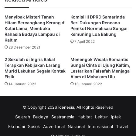
letakkan sebanyak mungkin di tempat yang terang.
Menyibak Misteri Tanah
Komisi III DPRD Samarinda
3. Mirip dengan teknik penyelamatan ponsel yang
Hitam Bercangkang Kerang di
Beri Dukungan Rencana
tenggelam, jam tangan yang dipenuhi embun juga bisa
Kutai Lama, Membuka
Pemkot Normalisasi Sungai
direndam di tumpukan beras.
Rahasia Budaya Lampau di
Kemuning Loa Bakung
Kaltim
7 April 2022
28 Desember 2021
Beras menyerap air dengan baik. Anda hanya perlu
mencelupkan lonceng embun ke dalam tumpukan beras
2 Sekolah di Ingris Bakal
Menengok Wisata Romantis
untuk mengeluarkan uapnya tanpa membukanya terlebih
Terapkan Kebijakan Larang
Sungai Cinta di Ujung Kaltim,
Murid Lakukan Segala Kontak
Lestarikan Falsafah Menjaga
dahulu.
Fisik
Alam di Mahakam Ulu
14 Januari 2023
13 Januari 2022
4. Pilihan selanjutnya untuk menghilangkan embun pada
jam tangan adalah dengan menggunakan candle
© Copyright 2026 Idenesia, All Rights Reserved
Anda bisa menggunakan short candle atau short candle
Sejarah
Budaya
Sastranesia
Habitat
Lektur
Iptek
agar panas terasa pada permukaan jam tangan. Nyalakan
lilin lalu letakkan lonceng embun di dekat lilin. Cara ini
Ekonomi
Sosok
Advertorial
Nasional
Internasional
Travel
bekerja lebih cepat jika Anda menggunakan beberapa