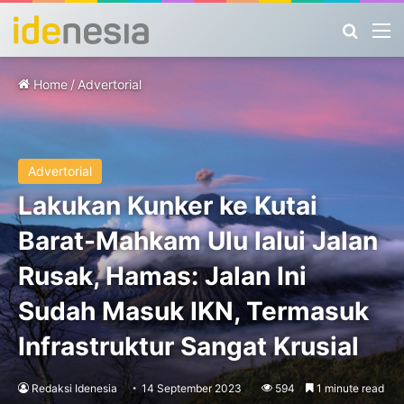
Search
M
Home
/
Advertorial
Advertorial
Lakukan Kunker ke Kutai
Barat-Mahkam Ulu lalui Jalan
Rusak, Hamas: Jalan Ini
Sudah Masuk IKN, Termasuk
Infrastruktur Sangat Krusial
Redaksi Idenesia
14 September 2023
594
1 minute read