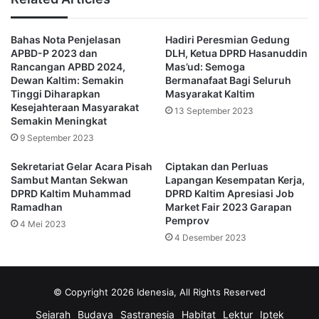
Agar tiap daerah di Kaltim bisa menjadi mitra yang dapat
Bahas Nota Penjelasan
Hadiri Peresmian Gedung
senantiasa bersinergi dan melibatkan diri dalam
APBD-P 2023 dan
DLH, Ketua DPRD Hasanuddin
pembangunan ibu kota baru ini.
Rancangan APBD 2024,
Mas’ud: Semoga
Dewan Kaltim: Semakin
Bermanafaat Bagi Seluruh
Tinggi Diharapkan
Masyarakat Kaltim
“Apalagi ini kan sudah masuk IKN, jalan kan termasuk
Kesejahteraan Masyarakat
13 September 2023
infrastruktur sangat krusial untuk penunjang
Semakin Meningkat
pembangunan. Kita hampir menempuh perjalanan 10 jam,
9 September 2023
banyak yang mesti kita perbaiki,” pungkasnya.
Sekretariat Gelar Acara Pisah
Ciptakan dan Perluas
Sambut Mantan Sekwan
Lapangan Kesempatan Kerja,
(Advertorial)
DPRD Kaltim Muhammad
DPRD Kaltim Apresiasi Job
Ramadhan
Market Fair 2023 Garapan
Pemprov
4 Mei 2023
4 Desember 2023
Hasanuddin Masud
ketua dprd kaltim
© Copyright 2026 Idenesia, All Rights Reserved
kunker
Kutai Barat - Mahakam Ulu
Sejarah
Budaya
Sastranesia
Habitat
Lektur
Iptek