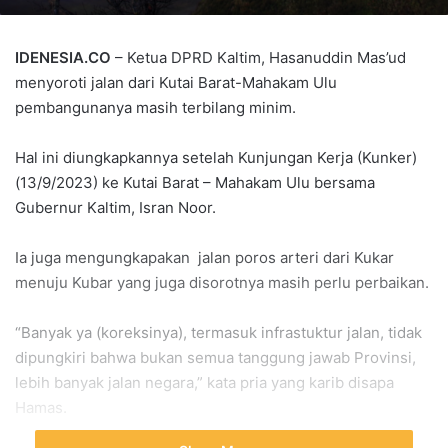
IDENESIA.CO
– Ketua DPRD Kaltim, Hasanuddin Mas’ud
menyoroti jalan dari Kutai Barat-Mahakam Ulu
pembangunanya masih terbilang minim.
Hal ini diungkapkannya setelah Kunjungan Kerja (Kunker)
(13/9/2023) ke Kutai Barat – Mahakam Ulu bersama
Gubernur Kaltim, Isran Noor.
Ia juga mengungkapakan jalan poros arteri dari Kukar
menuju Kubar yang juga disorotnya masih perlu perbaikan.
“Banyak ya (koreksinya), termasuk infrastuktur jalan, tidak
dipungkiri bahwa bukan semua tanggung jawab Provinsi,
lebih banyak jalan negara,” kata pria yang karib disapa
Hamas.