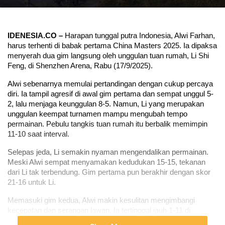
IDENESIA.CO – 
Harapan tunggal putra Indonesia, Alwi Farhan, 
harus terhenti di babak pertama China Masters 2025. Ia dipaksa 
menyerah dua gim langsung oleh unggulan tuan rumah, Li Shi 
Feng, di Shenzhen Arena, Rabu (17/9/2025).
Alwi sebenarnya memulai pertandingan dengan cukup percaya 
diri. Ia tampil agresif di awal gim pertama dan sempat unggul 5-
2, lalu menjaga keunggulan 8-5. Namun, Li yang merupakan 
unggulan keempat turnamen mampu mengubah tempo 
permainan. Pebulu tangkis tuan rumah itu berbalik memimpin 
11-10 saat interval.
Selepas jeda, Li semakin nyaman mengendalikan permainan. 
Meski Alwi sempat menyamakan kedudukan 15-15, tekanan 
dari Li tak terbendung. Gim pertama pun berakhir dengan skor 
21-16 untuk Li.
Memasuki gim kedua, Alwi makin kesulitan mengimbangi 
kecepatan dan serangan lawan. Ia tertinggal jauh 1-11 di 
interval, yang membuat peluangnya semakin tipis untuk 