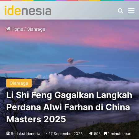
Search
M
Home
/
Olahraga
Olahraga
Li Shi Feng Gagalkan Langkah
Perdana Alwi Farhan di China
Masters 2025
Redaksi Idenesia
17 September 2025
595
1 minute read