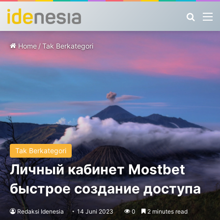
Search
M
Home
/
Tak Berkategori
Tak Berkategori
Личный кабинет Mostbet
быстрое создание доступа
Redaksi Idenesia
14 Juni 2023
0
2 minutes read