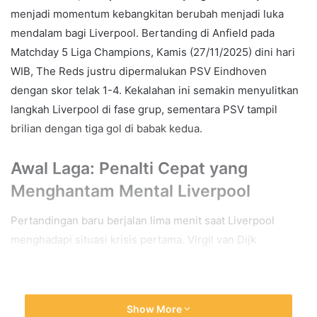
menjadi momentum kebangkitan berubah menjadi luka
mendalam bagi Liverpool. Bertanding di Anfield pada
Matchday 5 Liga Champions, Kamis (27/11/2025) dini hari
WIB, The Reds justru dipermalukan PSV Eindhoven
dengan skor telak 1-4. Kekalahan ini semakin menyulitkan
langkah Liverpool di fase grup, sementara PSV tampil
brilian dengan tiga gol di babak kedua.
Awal Laga: Pena
lti Cepat yang
Menghantam Mental Liverpool
Pertandingan baru berjalan lima menit saat Liverpool
menghadapi situasi krisis pertama. Virgil van Dijk
melakukan handball di kotak terlarang, sehingga wasit
langsung menunjuk titik putih. Ivan Perisic maju sebagai
eksekutor dan dengan tenang mengarahkan bola ke pojok
Show More
kanan gawang. Kiper Giorgi Mamardashvili tak mampu