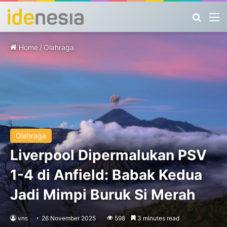
Search
M
Home
/
Olahraga
Olahraga
Liverpool Dipermalukan PSV
1-4 di Anfield: Babak Kedua
Jadi Mimpi Buruk Si Merah
vns
26 November 2025
598
3 minutes read