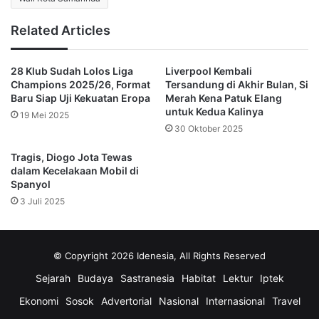
Keputusan tersebut membuat lini belakang Liverpool bisa
bernapas sejenak.
Related Articles
Liverpool Mencoba Mengontrol
28 Klub Sudah Lolos Liga
Liverpool Kembali
Champions 2025/26, Format
Tersandung di Akhir Bulan, Si
Tempo, Tapi Finishing Tumpul
Baru Siap Uji Kekuatan Eropa
Merah Kena Patuk Elang
untuk Kedua Kalinya
19 Mei 2025
Memasuki 30 menit pertama, Liverpool menguasai bola
30 Oktober 2025
lebih banyak dan berusaha menciptakan tekanan. Hugo
Ekitike mendapatkan kesempatan emas pada menit ke-31,
Tragis, Diogo Jota Tewas
dalam Kecelakaan Mobil di
namun sepakannya dapat ditepis Kovar. Dari sepak pojok
Spanyol
yang dihasilkan, Virgil van Dijk hampir membuat gol melalui
3 Juli 2025
sundulan. Sayangnya bola membentur mistar dan kembali
memantul keluar.
© Copyright 2026 Idenesia, All Rights Reserved
Ekitike kembali mencoba memperbesar peluang Liverpool,
Sejarah
Budaya
Sastranesia
Habitat
Lektur
Iptek
tetapi penyelesaian akhirnya selalu dapat dihentikan Kovar
Ekonomi
Sosok
Advertorial
Nasional
Internasional
Travel
yang tampil luar biasa. Hingga turun minum, kedua tim