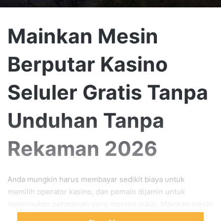
Mainkan Mesin
Berputar Kasino
Seluler Gratis Tanpa
Unduhan Tanpa
Rekaman 2026
Anda mungkin harus membayar sedikit biaya untuk
memilih operator kasino, dan pemain dijamin untuk
menemukan permainan yang mereka sukai. Mainkan mesin
berputar kasino seluler gratis tanpa unduhan tanpa