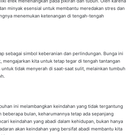
liki efek menenangkan pada pikiran dan tubuh. Oleh karena
i dan minyak esensial untuk membantu meredakan stres dan
ntingnya menemukan ketenangan di tengah-tengah
p sebagai simbol keberanian dan perlindungan. Bunga ini
, mengajarkan kita untuk tetap tegar di tengah tantangan
ita untuk tidak menyerah di saat-saat sulit, melainkan tumbuh
oh.
mbuhan ini melambangkan keindahan yang tidak tergantung
m beberapa bulan, keharumannya tetap ada sepanjang
encari keindahan yang abadi dalam kehidupan, bukan hanya
adaran akan keindahan yang bersifat abadi membantu kita