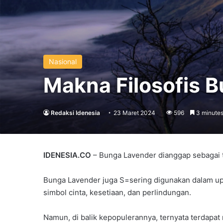
Nasional
Makna Filosofis 
Redaksi Idenesia
23 Maret 2024
596
3 minutes
IDENESIA.CO
– Bunga Lavender dianggap sebagai
Bunga Lavender juga S=sering digunakan dalam upa
simbol cinta, kesetiaan, dan perlindungan.
Namun, di balik kepopulerannya, ternyata terdapat 