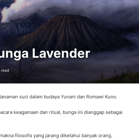
Bunga Lavender
 read
 tanaman suci dalam budaya Yunani dan Romawi Kuno.
cara keagamaan dan ritual, bunga ini dianggap sebagai
makna filosofis yang jarang diketahui banyak orang.