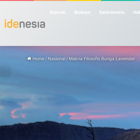
Sejarah
Budaya
Sastranesia
Hab
Home
/
Nasional
/
Makna Filosofis Bunga Lavender