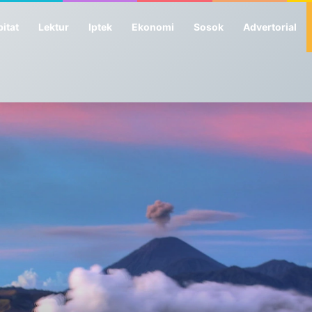
itat
Lektur
Iptek
Ekonomi
Sosok
Advertorial