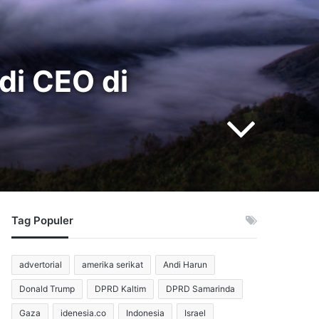
di CEO di
Tag Populer
advertorial
amerika serikat
Andi Harun
Donald Trump
DPRD Kaltim
DPRD Samarinda
Gaza
idenesia.co
Indonesia
Israel