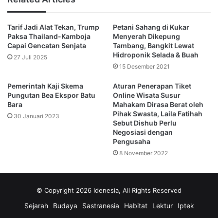
Meski demikian, walau Yesus adalah sosok yang membawa
Tarif Jadi Alat Tekan, Trump
Petani Sahang di Kukar
Kristen adalah orang Yahudi (rumpun Semit), Nazi justru
Paksa Thailand-Kamboja
Menyerah Dikepung
sangatlah anti-semit.
Capai Gencatan Senjata
Tambang, Bangkit Lewat
Hidroponik Selada & Buah
27 Juli 2025
Sampai-sampai pembantaian seperti Holocaust terjadi,
15 Desember 2021
dimana orang Yahudi adalah korbannya.
Pemerintah Kaji Skema
Aturan Penerapan Tiket
Pungutan Bea Ekspor Batu
Online Wisata Susur
Bagaimana bisa dengan sangat yakin mereka bisa
Bara
Mahakam Dirasa Berat oleh
Pihak Swasta, Laila Fatihah
membantai etnis yang menjadi latar belakang Yesus itu
30 Januari 2023
Sebut Dishub Perlu
sendiri?
Negosiasi dengan
Pengusaha
Rupanya demi kepentingan politik, ekonomi, dan sosial di
8 November 2022
abad ke-20, Nazi menggunakan pandangan spiritual dan
praktik filosofi yang berbeda dari seharusnya.
© Copyright 2026 Idenesia, All Rights Reserved
Ketika orang Yahudi dijadikan kambinghitamkan dan
Sejarah
Budaya
Sastranesia
Habitat
Lektur
Iptek
diburu, kelompok Reich Ketiga bersama para teolog