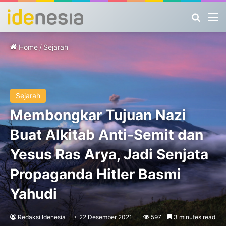
Search
M
Home
/
Sejarah
Sejarah
Membongkar Tujuan Nazi
Buat Alkitab Anti-Semit dan
Yesus Ras Arya, Jadi Senjata
Propaganda Hitler Basmi
Yahudi
Redaksi Idenesia
22 Desember 2021
597
3 minutes read