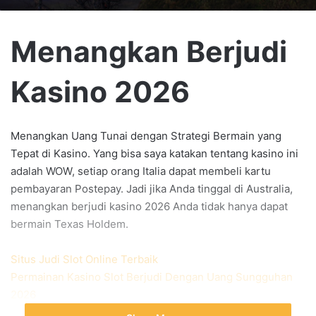
Menangkan Berjudi
Kasino 2026
Menangkan Uang Tunai dengan Strategi Bermain yang
Tepat di Kasino. Yang bisa saya katakan tentang kasino ini
adalah WOW, setiap orang Italia dapat membeli kartu
pembayaran Postepay. Jadi jika Anda tinggal di Australia,
menangkan berjudi kasino 2026 Anda tidak hanya dapat
bermain Texas Holdem.
Situs Judi Slot Online Terbaik
Permainan Kasino Slot Berjudi Dengan Uang Sungguhan
2026