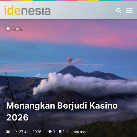
Search
M
Home
Menangkan Berjudi Kasino
2026
27 Juni 2026
0
2 minutes read