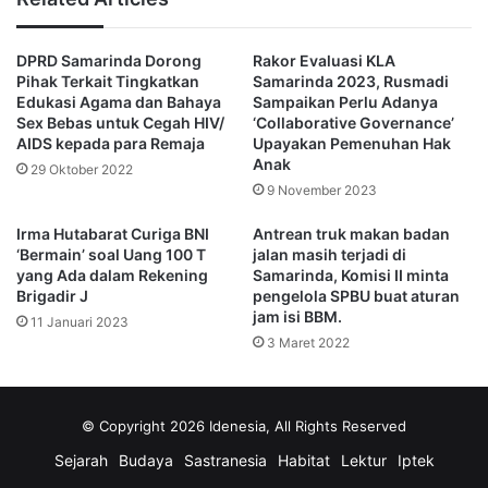
gempuran itu. Perlarian tak bisa dihindarkan dari
Balikpapan yang sempat dikuasai sekian tahun.
DPRD Samarinda Dorong
Rakor Evaluasi KLA
Pihak Terkait Tingkatkan
Samarinda 2023, Rusmadi
Jalur pelarian yang dipilih sama, menggunakan rute
Edukasi Agama dan Bahaya
Sampaikan Perlu Adanya
Balikpapan-Samarinda untuk menyelamatkan diri.
Sex Bebas untuk Cegah HIV/
‘Collaborative Governance’
AIDS kepada para Remaja
Upayakan Pemenuhan Hak
Anak
29 Oktober 2022
“Tentara Jepang memakai jalan itu untuk mengamankan
9 November 2023
harta karun. Saya memikirkan jiwa para romusha atau
pekerja paksa, yang dikorbankan oleh Jepang untuk
Irma Hutabarat Curiga BNI
Antrean truk makan badan
‘Bermain’ soal Uang 100 T
jalan masih terjadi di
melaksanakan proyek militer itu,” lanjut tulisan Kecik dalam
yang Ada dalam Rekening
Samarinda, Komisi II minta
memoarnya itu.
Brigadir J
pengelola SPBU buat aturan
jam isi BBM.
11 Januari 2023
Pasca kemerdekaan Indonesia, rute Balikpapan-Samarinda
3 Maret 2022
dibangun serius.
Tahun 1961, proyek jalan raya mulai dikerjakan. Jalan itu
© Copyright 2026 Idenesia, All Rights Reserved
diberi nama Jalan Projakal, sebelum akhirnya bernama
Sejarah
Budaya
Sastranesia
Habitat
Lektur
Iptek
Jalan Soekarno-Hatta.