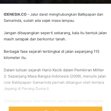
IDENESIA.CO
– Jalur darat menghubungkan Balikpapan dan
Samarinda, sudah ada sejak masa lampau.
Jangan dibayangkan seperti sekarang, kala itu bentuk jalan
masih setapak dan berkontur tanah.
Berbagai fase sejarah terbingkai di jalan sepanjang 115
kilometer itu.
Dalam tulisan sejarah Hario Kecik dalam Pemikiran Militer
2: Sepanjang Masa Bangsa Indonesia (2009), menulis jalan
rute Balikpapan-Samarinda pernah dibangun oleh tentara
Jepang di Perang Dunia II.
“Sebagian besar jalan lama itu yang mengikuti ketinggian
bukit-bukit, sudah ditumbuhi rumput ilalang. Terdapat