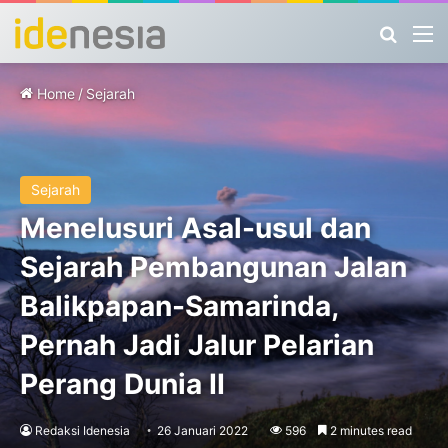
Search
M
Home
/
Sejarah
Sejarah
Menelusuri Asal-usul dan
Sejarah Pembangunan Jalan
Balikpapan-Samarinda,
Pernah Jadi Jalur Pelarian
Perang Dunia II
Redaksi Idenesia
26 Januari 2022
596
2 minutes read