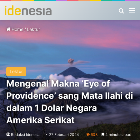
Search
M
Home
/
Lektur
Lektur
Mengenal Makna ‘Eye of
Providence’ sang Mata Ilahi di
dalam 1 Dolar Negara
Amerika Serikat
Redaksi Idenesia
27 Februari 2024
603
4 minutes read