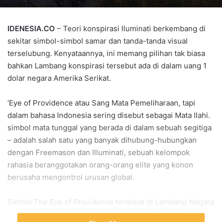
IDENESIA.CO
– Teori konspirasi Iluminati berkembang di
sekitar simbol-simbol samar dan tanda-tanda visual
terselubung. Kenyataannya, ini memang pilihan tak biasa
bahkan Lambang konspirasi tersebut ada di dalam uang 1
dolar negara Amerika Serikat.
‘Eye of Providence atau Sang Mata Pemeliharaan, tapi
dalam bahasa Indonesia sering disebut sebagai Mata Ilahi.
simbol mata tunggal yang berada di dalam sebuah segitiga
– adalah salah satu yang banyak dihubung-hubungkan
dengan Freemason dan Illuminati, sebuah kelompok
rahasia beranggotakan orang-orang elite yang konon
berusaha mengontrol urusan global.
Simbol The Eye of Providence terdapat di Lambang Negara
Amerika Serikat dan uang 1 dolar Amerika Serikat (AS).