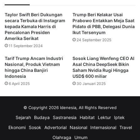
“Kesepakatan ini harus melalui suatu proses dan kita lihat
saja apa yang terjadi,” katanya.
Taylor Swift Beri Dukungan
Trump Beri Kelakar Usai
secara Terbuka di Instagram
Prabowo Entakkan Meja Saat
kepada Kamala Harris di
Pidato di PBB, Delegasi Dunia
Pernyataan tersebut menunjukkan bahwa persetujuan
Pencalonan Presiden
Ikut Tersenyum
merger tidak akan diberikan tanpa evaluasi ketat.
Amerika Serikat
24 September 2025
11 September 2024
Pujian Trump untuk Netflix dan Ted
Tarif Trump Ancam Industri
Sosok Liang Wenfeng CEO AI
Sarandos
Nasional, Produk Vietnam
Asal China DeepSeek Bikin
hingga China Banjiri
Saham Nvidia Rugi Hingga
Indonesia
USD$ 600 miliar
Meski mengungkapkan kekhawatiran, Trump tetap
6 April 2025
30 Januari 2025
memberikan penghargaan terhadap kekuatan Netflix
sebagai perusahaan.
© Copyright 2026 Idenesia, All Rights Reserved
“Netflix adalah perusahaan hebat. Mereka fenomenal. Ted
adalah pria fantastis,” tuturnya.
Sejarah
Budaya
Sastranesia
Habitat
Lektur
Iptek
Ekonomi
Sosok
Advertorial
Nasional
Internasional
Travel
Ia juga mengungkapkan bahwa dirinya bertemu CEO
Olahraga
Umum
Netflix, Ted Sarandos, di Oval Office pada pekan