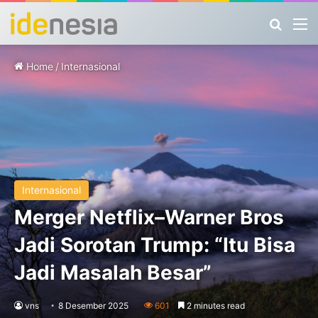
Search
M
Home
/
Internasional
Internasional
Merger Netflix–Warner Bros
Jadi Sorotan Trump: “Itu Bisa
Jadi Masalah Besar”
vns
8 Desember 2025
601
2 minutes read