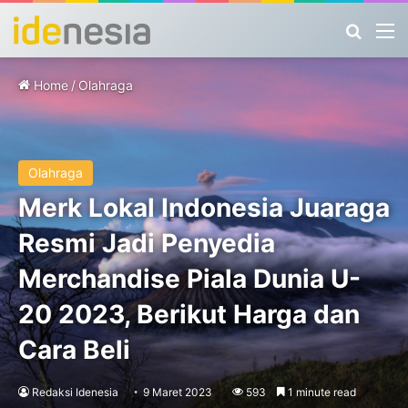
Search
M
Home
/
Olahraga
Olahraga
Merk Lokal Indonesia Juaraga
Resmi Jadi Penyedia
Merchandise Piala Dunia U-
20 2023, Berikut Harga dan
Cara Beli
Redaksi Idenesia
9 Maret 2023
593
1 minute read