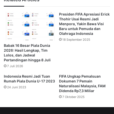
“Saya berterima kasih kepada FIFA dan PSSI yang telah
Presiden FIFA Apresiasi Erick
mempercayakan kami dan menunjuk kami sebagai official
Thohir Usai Resmi Jadi
merchandise U-20,” kata Mochtar Sarman di Jakarta, Rabu
Menpora, Yakin Bawa Visi
(8/3)
Baru untuk Pemuda dan
Olahraga Indonesia
18 September 2025
“Kami menggunakan 95 persen material asli Indonesia.
Babak 16 Besar Piala Dunia
Untuk bahan yang diimpor pun sudah sesuai dengan
2026: Hasil Lengkap, Tim
standar dan lisensi FIFA untuk hologram dan bahan
Lolos, dan Jadwal
eksklusif lainnya,” Lanjut Mochtar.
Pertandingan hingga 8 Juli
7 Juli 2026
Ketua PSSI Erick Thohir menyampaikan, gelaran Piala
Indonesia Resmi Jadi Tuan
FIFA Ungkap Pemalsuan
Dunia U-20 2023 merupakan momen tepat bagi Indonesia
Rumah Piala Dunia U-17 2023
Dokumen 7 Pemain
agar dikenang sebagai salah satu tuan rumah ajang besar.
Naturalisasi Malaysia, FAM
24 Juni 2023
Didenda Rp7,3 Miliar
7 Oktober 2025
Ia meminta dukungan seluruh pihak untuk ikut
menyukseskan acara dua tahunan ini.