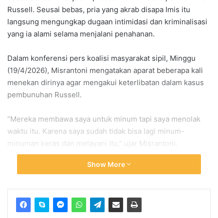
Russell. Seusai bebas, pria yang akrab disapa Imis itu
langsung mengungkap dugaan intimidasi dan kriminalisasi
yang ia alami selama menjalani penahanan.
Dalam konferensi pers koalisi masyarakat sipil, Minggu
(19/4/2026), Misrantoni mengatakan aparat beberapa kali
menekan dirinya agar mengakui keterlibatan dalam kasus
pembunuhan Russell.
“Mereka membawa saya untuk minum tapi saya menolak
waktu itu. Karena saya sudah tidak bisa lagi minum-
minuman keras dan melayani itu,” ujar Misrantoni.
Show More
Ia menegaskan dirinya sama sekali tidak mengetahui
peristiwa pembunuhan tersebut.
“Tujuan mereka hanya untuk menyuruh saya mengakui
masalah kejadian orang mati [pembunuhan Russell]. Saya