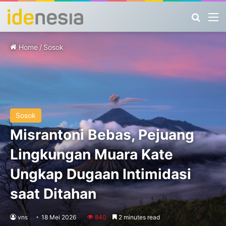
Search
M
Home
/
Sosok
Sosok
Misrantoni Bebas, Pejuang
Lingkungan Muara Kate
Ungkap Dugaan Intimidasi
saat Ditahan
vns
18 Mei 2026
840
2 minutes read