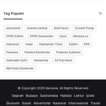
jawab di situ tidak bisa. Karena apa? Karena saya memang
benar-benar tidak tahu sama sekali,” lanjutnya.
Tag Populer
Misrantoni Ceritakan Tekanan
advertorial
amerika serikat
Andi Harun
Donald Trump
Saat Ditahan
DPRD Kaltim
DPRD Samarinda
Gaza
idenesia.co
Misrantoni menjalani penahanan selama lima hari di Polres
Indonesia
Israel
Kalimantan Timur
Kaltim
KPK
Paser. Setelah itu, aparat memindahkannya ke Polda
Pariwara
Pemkot Samarinda
Prabowo Subianto
Kalimantan Timur selama 121 hari.
Saefuddin Zuhri
Samarinda
Sri Puji Astuti
Selama berada dalam tahanan, Misrantoni mengaku sering
Wali Kota Samarinda
menghadapi perlakuan janggal. Aparat sempat
mengajaknya keluar dengan alasan jalan-jalan. Namun,
mereka justru membawa dirinya ke Rumah Sakit Jiwa (RSJ)
© Copyright 2026 Idenesia, All Rights Reserved
Samarinda untuk pemeriksaan kejiwaan.
Sejarah
Budaya
Sastranesia
Habitat
Lektur
Iptek
Misrantoni mengatakan aparat menjaga dirinya secara
Ekonomi
Sosok
Advertorial
Nasional
Internasional
Travel