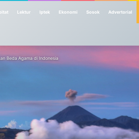
itat
Lektur
Iptek
Ekonomi
Sosok
Advertorial
han Beda Agama di Indonesia