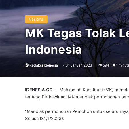
Nasional
MK Tegas Tolak L
Indonesia
Redaksi Idenesia
31 Januari 2023
594
1 minute
IDENESIA.CO
– Mahkamah Konstitusi (MK) menolak
tentang Perkawinan. MK menolak permohonan pem
“Menolak permohonan Pemohon untuk seluruhnya,
Selasa (31/1/2023).