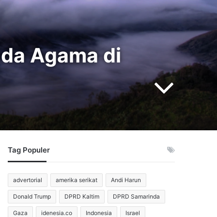
eda Agama di
Tag Populer
advertorial
amerika serikat
Andi Harun
Donald Trump
DPRD Kaltim
DPRD Samarinda
Gaza
idenesia.co
Indonesia
Israel