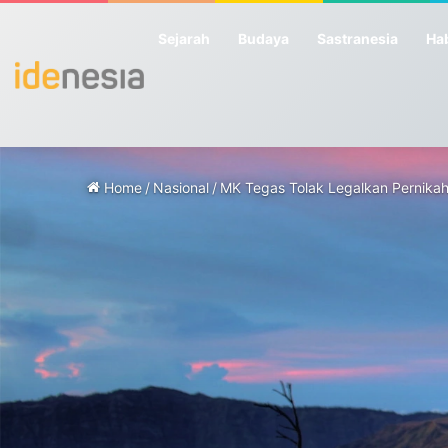
Sejarah
Budaya
Sastranesia
Hab
Home
/
Nasional
/
MK Tegas Tolak Legalkan Pernika