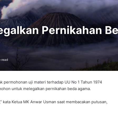
egalkan Pernikahan B
 read
 permohonan uji materi terhadap UU No 1 Tahun 1974
ohon untuk melegalkan pernikahan beda agama.
” kata Ketua MK Anwar Usman saat membacakan putusan,