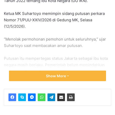
Tahun 2022 tentang Ibu Kota Negara (UU IKN).
Ketua MK
Suhartoyo
memimpin sidang putusan perkara
Nomor 71/PUU-XXIV/2026 di Gedung MK, Selasa
(12/5/2026).
“Menolak permohonan pemohon untuk seluruhnya,” ujar
Suhartoyo saat membacakan amar putusan.
Putusan itu mempertegas status Jakarta sebagai ibu kota
negara masih berlaku. Pemerintah belum memindahkan
ibu kota ke Ibu Kota Nusantara (IKN).
Show More
Pemohon Gugat Pasal dalam
UU IKN
Warga negara bernama
Zulkifli
mengajukan gugatan
terhadap Pasal 39 dan Pasal 41 UU IKN.