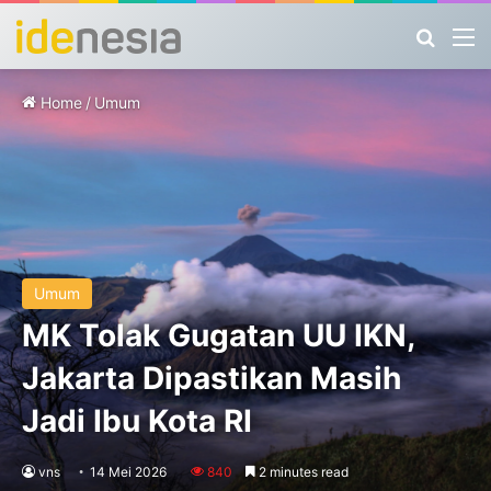
Search
M
Home
/
Umum
Umum
MK Tolak Gugatan UU IKN,
Jakarta Dipastikan Masih
Jadi Ibu Kota RI
vns
14 Mei 2026
840
2 minutes read