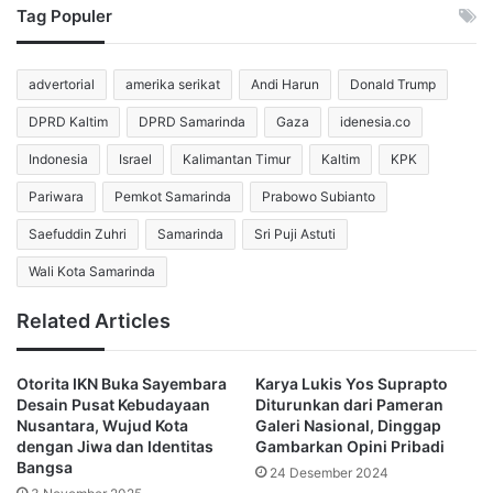
Tag Populer
Ia meminta MK menetapkan Jakarta tetap menjadi ibu kota
sebelum pemerintah membuat aturan jelas soal ibu kota
advertorial
amerika serikat
Andi Harun
Donald Trump
pengganti.
DPRD Kaltim
DPRD Samarinda
Gaza
idenesia.co
Menurut Zulkifli, pemerintah belum memberi kepastian
Indonesia
Israel
Kalimantan Timur
Kaltim
KPK
mengenai waktu pemindahan ibu kota ke Kalimantan
Pariwara
Pemkot Samarinda
Prabowo Subianto
Timur.
Saefuddin Zuhri
Samarinda
Sri Puji Astuti
Ia juga mempertanyakan status Jakarta setelah
Wali Kota Samarinda
perpindahan ibu kota terjadi.
Related Articles
Pasal 39 UU IKN mengatur perpindahan ibu kota melalui
keputusan presiden (keppres). Pasal 41 mengatur status
Otorita IKN Buka Sayembara
Karya Lukis Yos Suprapto
Jakarta setelah tidak lagi menjadi ibu kota negara.
Desain Pusat Kebudayaan
Diturunkan dari Pameran
Nusantara, Wujud Kota
Galeri Nasional, Dinggap
dengan Jiwa dan Identitas
Gambarkan Opini Pribadi
MK Tolak Gugatan UU IKN:
Bangsa
24 Desember 2024