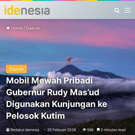
Search
M
Home
/
Daerah
Daerah
Mobil Mewah Pribadi
Gubernur Rudy Mas’ud
Digunakan Kunjungan ke
Pelosok Kutim
Redaksi Idenesia
26 Februari 2026
598
2 minutes read