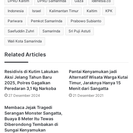
DPRD Kaltim
DPRD Samarinda
Gaza
idenesia.co
Kondisi cuaca yang kurang bersahabat membuat akses
Indonesia
Israel
Kalimantan Timur
Kaltim
KPK
jalan menjadi licin dan berat dilalui kendaraan mobil.
Pariwara
Pemkot Samarinda
Prabowo Subianto
Saefuddin Zuhri
Samarinda
Sri Puji Astuti
Direktur Utama Perusahaan Daerah (Perusda) Bara Kaltim
Sejahtera (BKS), Nidya Listiyono, yang turut mendampingi
Wali Kota Samarinda
dalam kunjungan menjelaskan, bahwa agenda gubernur
bukan sekadar safari Ramadan biasa.
Related Articles
“Kunjungan kerja Pak Gubernur kali ini mencakup wilayah
Residivis di Kutim Lakukan
Pantai Kenyamukan jadi
Kutai Timur, termasuk Maloy. Ini bukan hanya kegiatan
Aksi Jelang Tahun Baru
Alternatif Wisata Warga Kutai
2025, Polres Gagalkan
Timur, Jaraknya Hanya 15
seremonial, tetapi bagian dari upaya memastikan
Peredaran 3,1 Kg Narkoba
Menit dari Sangatta
pembangunan infrastruktur berjalan sesuai rencana,” jelas
27 Desember 2024
21 Desember 2021
Tio dalam video.
Membaca Jejak Tragedi
Istri Anggota DPR RI Turut
Serangan Monster Sangatta,
Buaya 8 Meter Itu Tewas
Dampingi, Infrastruktur Jadi
Diberondong Tembakan di
Sungai Kenyamukan