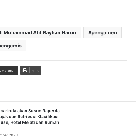
i Muhammad Afif Rayhan Harun
pengamen
pengemis
e via Email
Print
marinda akan Susun Raperda
ajak dan Retribusi Klasifikasi
use, Hotel Melati dan Rumah
mber 2023