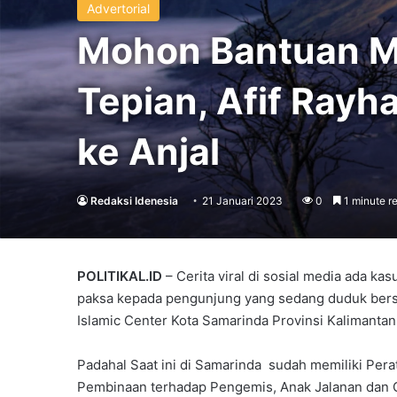
Advertorial
Mohon Bantuan Ma
Tepian, Afif Ray
ke Anjal
Redaksi Idenesia
21 Januari 2023
0
1 minute r
POLITIKAL.ID
– Cerita viral di sosial media ada 
paksa kepada pengunjung yang sedang duduk bers
Islamic Center Kota Samarinda Provinsi Kalimantan 
Padahal Saat ini di Samarinda sudah memiliki Per
Pembinaan terhadap Pengemis, Anak Jalanan dan 