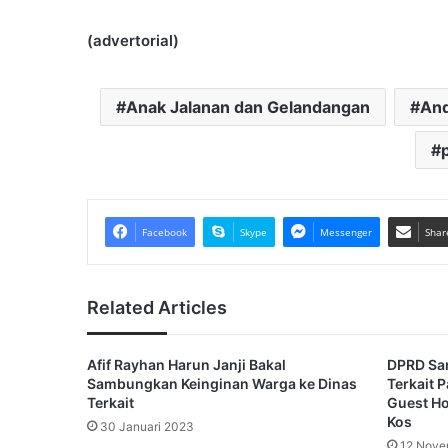
(advertorial)
Anak Jalanan dan Gelandangan
And
Facebook
Skype
Messenger
Shar
Related Articles
Afif Rayhan Harun Janji Bakal
DPRD Sa
Sambungkan Keinginan Warga ke Dinas
Terkait P
Terkait
Guest Ho
Kos
30 Januari 2023
12 Nove