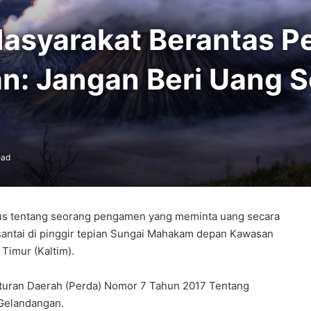
syarakat Berantas P
han: Jangan Beri Uang
ead
kasus tentang seorang pengamen yang meminta uang secara
antai di pinggir tepian Sungai Mahakam depan Kawasan
Timur (Kaltim).
aturan Daerah (Perda) Nomor 7 Tahun 2017 Tentang
Gelandangan.