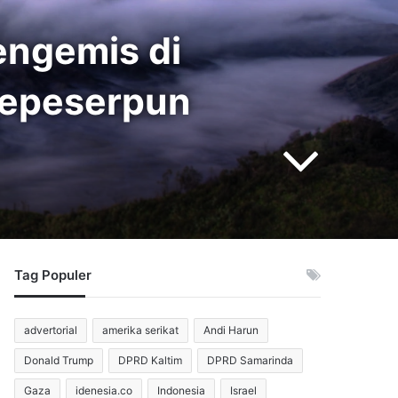
engemis di
 Sepeserpun
Tag Populer
advertorial
amerika serikat
Andi Harun
Donald Trump
DPRD Kaltim
DPRD Samarinda
Gaza
idenesia.co
Indonesia
Israel