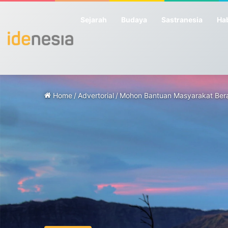
Sejarah
Budaya
Sastranesia
Hab
Home
/
Advertorial
/
Mohon Bantuan Masyarakat Beran