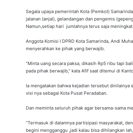
Segala upaya pemerintah Kota (Pemkot) Samarinda
jalanan (anjal), gelandangan dan pengemis (gepen
Namun,setiap hari jumlahnya terus saja meningkat
Anggota Komisi I DPRD Kota Samarinda, Andi Mu
menyerahkan ke pihak yang berwajib.
“Minta uang secara paksa, dikasih Rp5 ribu tapi ba
pada pihak berwajib,” kata Afif saat ditemui di Ka
Ia mengatakan bahwa kejadian tersebut dinilainy
visi nya sebagai Kota Pusat Peradaban.
Dan meminta seluruh pihak agar bersama-sama me
“Termasuk di dalamnya partisipasi masyarakat, de
begini mengganggu ,jadi kalau bisa dihilangkan lah