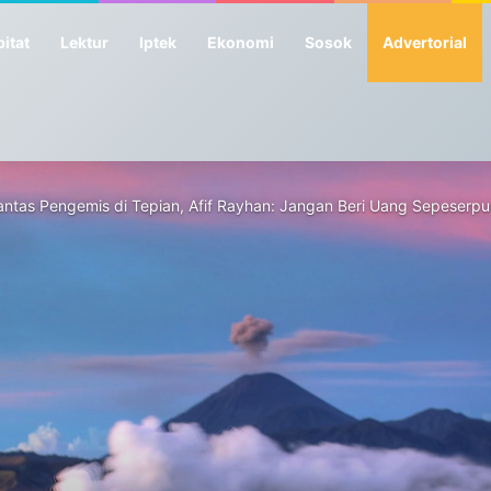
itat
Lektur
Iptek
Ekonomi
Sosok
Advertorial
tas Pengemis di Tepian, Afif Rayhan: Jangan Beri Uang Sepeserpun