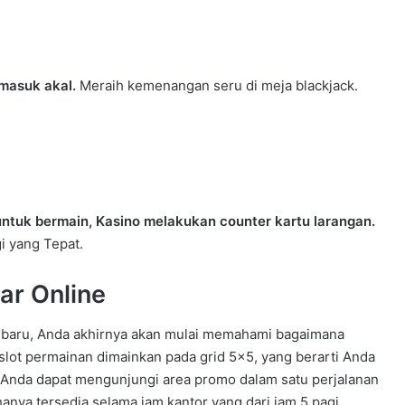
 masuk akal.
Meraih kemenangan seru di meja blackjack.
untuk bermain, Kasino melakukan counter kartu larangan.
i yang Tepat.
ar Online
n baru, Anda akhirnya akan mulai memahami bagaimana
slot permainan dimainkan pada grid 5×5, yang berarti Anda
n Anda dapat mengunjungi area promo dalam satu perjalanan
anya tersedia selama jam kantor yang dari jam 5 pagi