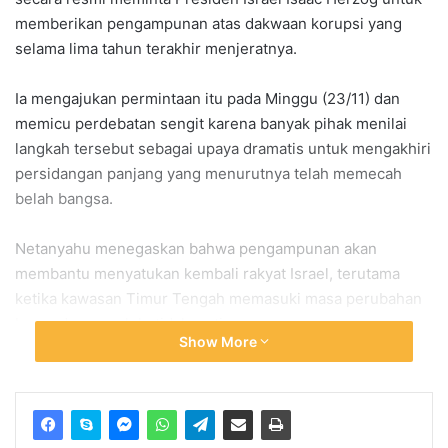
memberikan pengampunan atas dakwaan korupsi yang
selama lima tahun terakhir menjeratnya.
Ia mengajukan permintaan itu pada Minggu (23/11) dan
memicu perdebatan sengit karena banyak pihak menilai
langkah tersebut sebagai upaya dramatis untuk mengakhiri
persidangan panjang yang menurutnya telah memecah
belah bangsa.
Netanyahu menegaskan bahwa pengampunan akan
membantu menyatukan kembali rakyat Israel, terutama
ketika kawasan Timur Tengah memasuki masa perubahan
besar dan penuh ketidakpastian.
Show More
Ia berupaya menggambarkan langkah itu sebagai cara
untuk meredakan ketegangan sosial dan politik yang terus
meningkat.