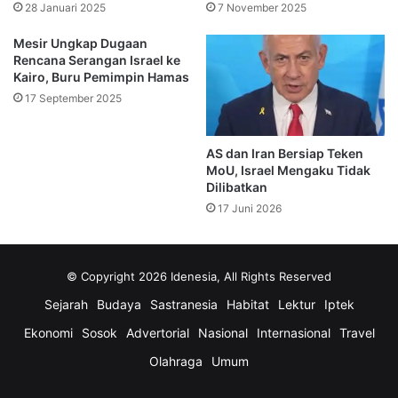
“implikasi signifikan” terhadap sistem hukum negara.
28 Januari 2025
7 November 2025
Mesir Ungkap Dugaan
Kantor Presiden Israel, Isaac Herzog, menyampaikan
Rencana Serangan Israel ke
bahwa pihaknya akan meninjau permintaan tersebut secara
Kairo, Buru Pemimpin Hamas
bertanggung jawab.
17 September 2025
Presiden akan menilai permintaan tersebut dengan penuh
AS dan Iran Bersiap Teken
tanggung jawab dan ketulusan setelah ia menerima
MoU, Israel Mengaku Tidak
seluruh pendapat yang relevan, menurut pernyataan resmi
Dilibatkan
kepresidenan yang dikutip dari CBS News.
17 Juni 2026
Netanyahu Menjadi Perdana Menteri
Pertama dalam Sejarah Israel yang
© Copyright 2026 Idenesia, All Rights Reserved
Disidang
Sejarah
Budaya
Sastranesia
Habitat
Lektur
Iptek
Ekonomi
Sosok
Advertorial
Nasional
Internasional
Travel
Netanyahu hingga kini memegang status sebagai satu-
Olahraga
Umum
satunya perdana menteri Israel yang masih menjabat
namun menjalani persidangan. Ia menghadapi dakwaan