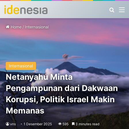
Search
M
Home
/
Internasional
Internasional
Netanyahu Minta
Pengampunan dari Dakwaan
Korupsi, Politik Israel Makin
Memanas
vns
1 Desember 2025
595
3 minutes read