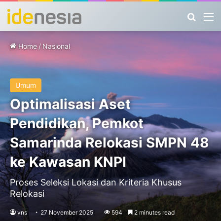
Search
M
Home
/
Nasional
Umum
Optimalisasi Aset
Pendidikan, Pemkot
Samarinda Relokasi SMPN 48
ke Kawasan KNPI
Proses Seleksi Lokasi dan Kriteria Khusus
Relokasi
vns
27 November 2025
594
2 minutes read