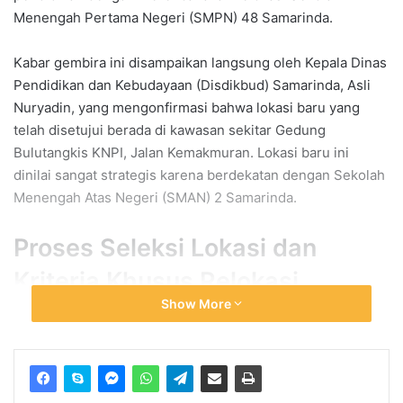
Menengah Pertama Negeri (SMPN) 48 Samarinda.
Kabar gembira ini disampaikan langsung oleh Kepala Dinas
Pendidikan dan Kebudayaan (Disdikbud) Samarinda, Asli
Nuryadin, yang mengonfirmasi bahwa lokasi baru yang
telah disetujui berada di kawasan sekitar Gedung
Bulutangkis KNPI, Jalan Kemakmuran. Lokasi baru ini
dinilai sangat strategis karena berdekatan dengan Sekolah
Menengah Atas Negeri (SMAN) 2 Samarinda.
Proses Seleksi Lokasi dan
Kriteria Khusus Relokasi
Show More
Proses pemilihan lokasi baru untuk SMPN 48 Samarinda
melewati tahapan yang cukup selektif dan melibatkan
koordinasi lintas sektor di lingkungan Pemkot. Asli
Nuryadin menjelaskan bahwa proses pencarian alternatif