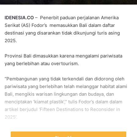
IDENESIA.CO
– Penerbit paduan perjalanan Amerika
Serikat (AS) Fodor’s memasukkan Bali dalam daftar
destinasi yang disarankan tidak dikunjungi turis asing
2025.
Provinsi Bali dimasukkan karena mengalami pariwisata
yang berlebihan atau overtourism.
“Pembangunan yang tidak terkendali dan didorong oleh
pariwisata yang berlebihan telah melanggar habitat alami
Bali, mengikis warisan lingkungan dan budaya, dan
menciptakan ‘kiamat plastik’,” tulis Fodor’s dalam dalam
artikel berjudul ‘Fifteen Destinations to Reconsider in
2025’.
Ketua Perhimpunan Hotel dan Restoran Indonesia (PHRI)