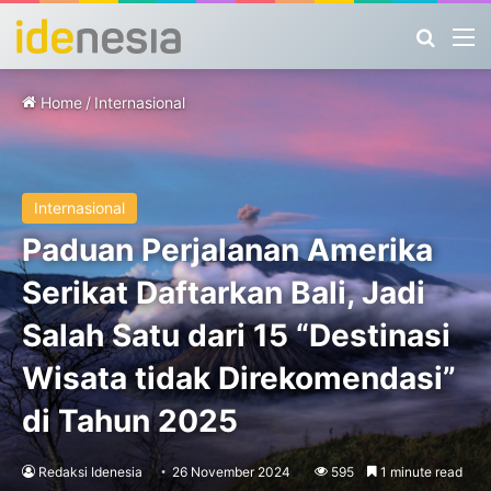
Search
M
Home
/
Internasional
Internasional
Paduan Perjalanan Amerika
Serikat Daftarkan Bali, Jadi
Salah Satu dari 15 “Destinasi
Wisata tidak Direkomendasi”
di Tahun 2025
Redaksi Idenesia
26 November 2024
595
1 minute read