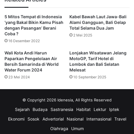
capacity atau data dukung kapasitas, baik dari sisi alam,
manusia dan budaya Bali.
5 Mitos Tempat di Indonesia
Kabel Bawah Laut Jawa-Bali
‘yang Bakal Bikin Kamu Pisah
Alami Gangguan, Bali Gelap
“Kalau pun ada beberapa spot yang macet, itu karena
dengan Pasangan’ Berani
Total Selama Dua Jam
infrastrukturnya yang tidak memadai dan pemberian izin
Coba ?
2 Mei 2025
usaha yang tidak terkontrol dan sporadis,” beber Cok Ace.
16 Desember 2022
Wali Kota Andi Harun
Lonjakan Wisatawan Jelang
Alhasil, dampaknya tidak hanya kemacetan, tetapi juga
Paparkan Pengelolaan Air
MotoGP, Tarif Hotel di
masalahan kenyamanan dan keamanan wisatawan.
Bersih Samarinda di World
Lombok dan Bali Selatan
Water Forum 2024
Melesat
23 Mei 2024
10 September 2025
“Jadi jangan Bali yang dikatakan overtourism apalagi
menganjurkan wisatawan tidak datang ke Bali, ini sangat
berlebihan dan paradok,” tegas tokoh Puri Ubud itu.
© Copyright 2026 Idenesia, All Rights Reserved
Padahal, sambungnya, Bali selalu mendapatkan
Sejarah
Budaya
Sastranesia
Habitat
Lektur
Iptek
penghargaan sebagai destinasi pariwisata terbaik di dunia.
Ekonomi
Sosok
Advertorial
Nasional
Internasional
Travel
Ia menyayangkan ada artikel-artikel yang tidak
Olahraga
Umum
merekomendasikan wisatawan untuk berlibur ke Bali.