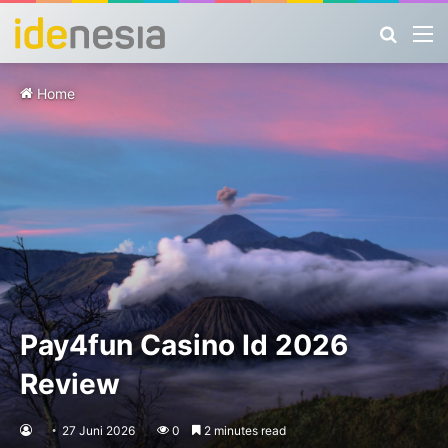
Search
M
Home
Pay4fun Casino Id 2026
Review
27 Juni 2026
0
2 minutes read