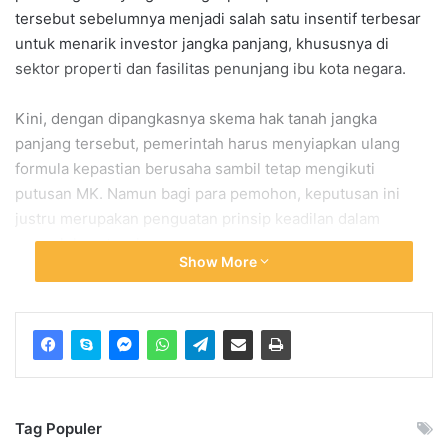
tersebut sebelumnya menjadi salah satu insentif terbesar
untuk menarik investor jangka panjang, khususnya di
sektor properti dan fasilitas penunjang ibu kota negara.
Kini, dengan dipangkasnya skema hak tanah jangka
panjang tersebut, pemerintah harus menyiapkan ulang
formula kepastian berusaha sambil tetap mengikuti
putusan MK. Namun bagi para pemohon, keputusan ini
justru merupakan penguatan prinsip keadilan dalam
pengelolaan tanah negara.
Show More
Salah satu pemohon uji materi, Stepanus Febyan Babaro,
menilai bahwa keputusan MK tersebut merupakan langkah
penting untuk mengoreksi kebijakan pemerintah yang
dianggap terlalu memberikan keistimewaan bagi investor.
“Kami bersyukur MK mendengar kegelisahan masyarakat.
Tag Populer
Pemberian HGU sampai 190 tahun itu tidak masuk akal dan