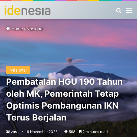
Search
M
Home
/
Nasional
Nasional
Pembatalan HGU 190 Tahun
oleh MK, Pemerintah Tetap
Optimis Pembangunan IKN
Terus Berjalan
vns
19 November 2025
598
2 minutes read