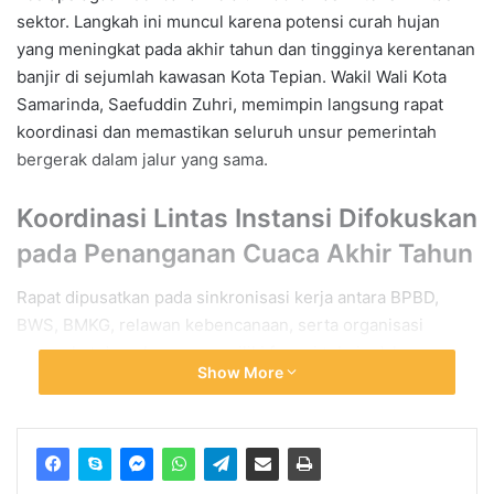
sektor. Langkah ini muncul karena potensi curah hujan
yang meningkat pada akhir tahun dan tingginya kerentanan
banjir di sejumlah kawasan Kota Tepian. Wakil Wali Kota
Samarinda, Saefuddin Zuhri, memimpin langsung rapat
koordinasi dan memastikan seluruh unsur pemerintah
bergerak dalam jalur yang sama.
Koordinasi Lintas Instansi Difokuskan
pada Penanganan Cuaca Akhir Tahun
Rapat dipusatkan pada sinkronisasi kerja antara BPBD,
BWS, BMKG, relawan kebencanaan, serta organisasi
perangkat daerah yang memiliki fungsi teknis dalam
Show More
mitigasi. Saefuddin menekankan pentingnya persamaan
langkah agar pengamanan libur akhir tahun berjalan efektif
dan tidak berjalan sendiri-sendiri.
“Semua kumpul untuk menyatukan persepsi dan aspirasi.