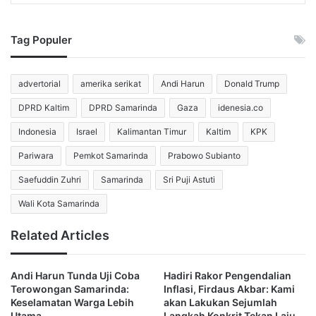
Supaya kegiatan pengamanan ini tidak berjalan sendiri-
sendiri. Alhamdulillah koordinasi berjalan baik,” ujarnya.
Tag Populer
Melalui forum itu, pemerintah meninjau ulang seluruh
advertorial
amerika serikat
Andi Harun
Donald Trump
kesiapan teknis, termasuk peralatan pendukung, titik
pemantauan lapangan, serta instruksi operasional bagi
DPRD Kaltim
DPRD Samarinda
Gaza
idenesia.co
petugas selama masa siaga. Saefuddin memastikan tingkat
Indonesia
Israel
Kalimantan Timur
Kaltim
KPK
kesiapan mencapai tahap akhir.
Pariwara
Pemkot Samarinda
Prabowo Subianto
“Semua OPD yang berkaitan sudah siap dan tidak ada
Saefuddin Zuhri
Samarinda
Sri Puji Astuti
masalah. Kalau ada alat yang kurang sehat, ya disehatkan
Wali Kota Samarinda
dulu. Itu masalah kecil. Kesiapan sudah 90 persen,”
tegasnya.
Related Articles
BMKG Tidak Mengeluarkan
Andi Harun Tunda Uji Coba
Hadiri Rakor Pengendalian
Peringatan Ekstrem, Namun Pemkot
Terowongan Samarinda:
Inflasi, Firdaus Akbar: Kami
Keselamatan Warga Lebih
akan Lakukan Sejumlah
Tetap Siaga
Utama
Langkah Konkrit Tekan Laju