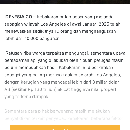
IDENESIA.CO
– Kebakaran hutan besar yang melanda
sebagian wilayah Los Angeles di awal Januari 2025 telah
menewaskan sedikitnya 10 orang dan menghanguskan
lebih dari 10.000 bangunan
.Ratusan ribu warga terpaksa mengungsi, sementara upaya
pemadaman api yang dilakukan oleh ribuan petugas masih
belum membuahkan hasil. Kebakaran ini diperkirakan
sebagai yang paling merusak dalam sejarah Los Angeles,
dengan kerugian yang mencapai lebih dari 8 miliar dolar
AS (sekitar Rp 130 triliun) akibat tingginya nilai properti
yang terkena dampak.
Sementara para pihak berwenang masih melakukan
penyelidikan terkait penyebab kebakaran, beberapa faktor
cuaca ekstrem dan dampak perubahan iklim diperkirakan