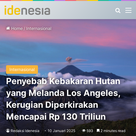
Search
M
Home
/
Internasional
Internasional
Penyebab Kebakaran Hutan
yang Melanda Los Angeles,
Kerugian Diperkirakan
Mencapai Rp 130 Triliun
Redaksi Idenesia
10 Januari 2025
593
2 minutes read