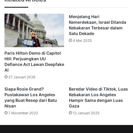
Meskipun hembusan angin terkuat telah lewat, para ahli
Menjelang Hari
cuaca memperingatkan bahwa angin Santa Ana tradisional
Kemerdekaan, Israel Dilanda
lainnya diperkirakan akan terjadi pada Kamis malam, yang
Kebakaran Terbesar dalam
dapat kembali meningkatkan potensi kebakaran lebih
Satu Dekade
lanjut.
4 Mei 2025
Paris Hilton Demo di Capitol
Penyelidikan dan Dugaan Penyebab Kebakaran
Hill: Perjuangkan UU
Defiance Act Lawan Deepfake
Sejauh ini, penyelidikan terhadap penyebab kebakaran
AI
baru saja dimulai. Pada Kamis (9/1/2025), seorang pria
27 Januari 2026
ditangkap dengan dugaan memulai kebakaran baru,
Siapa Rosie Grand?
Beredar Video di Tiktok, Luas
meskipun penyebab kebakaran awal masih belum
Pustakawan Los Angeles
Kebakaran Los Angeles
diketahui. Kepala Pemadam Kebakaran California, David
yang Buat Resep dari Batu
Hampir Sama dengan Luas
Nisan
Gaza
Acuna, mengatakan bahwa tidak ada bukti konklusif yang
7 November 2022
12 Januari 2025
menunjukkan kebakaran ini sengaja disebabkan oleh pihak
tertentu.