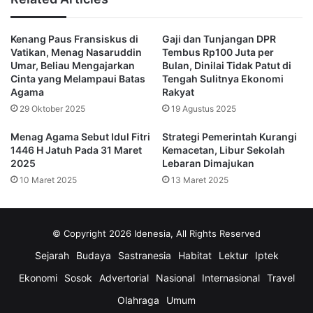
“Sudah, sudah, enggak ada masalah,” tegasnya. 
Nasaruddin mengaku sudah memberikan klarifikasi terkait 
Kenang Paus Fransiskus di
Gaji dan Tunjangan DPR
Vatikan, Menag Nasaruddin
Tembus Rp100 Juta per
masalah ini. Akan tetapi, saat ditanya lebih jauh mengenai apa 
Umar, Beliau Mengajarkan
Bulan, Dinilai Tidak Patut di
pembelaannya, Nasaruddin tidak menjawab dan langsung pergi
Cinta yang Melampaui Batas
Tengah Sulitnya Ekonomi
“Sudah diklarifikasi, sudah diklarifikasi,” pungkasnya  di Masjid 
Agama
Rakyat
Istiqlal, Jakarta Pusat, Minggu (10/8/2025) malam.
29 Oktober 2025
19 Agustus 2025
(Redaksi)
Menag Agama Sebut Idul Fitri
Strategi Pemerintah Kurangi
1446 H Jatuh Pada 31 Maret
Kemacetan, Libur Sekolah
2025
Lebaran Dimajukan
ICW
Menag
Nasaruddin Umar
10 Maret 2025
13 Maret 2025
Penyelenggaraan Haji 2025
© Copyright 2026 Idenesia, All Rights Reserved
Sejarah
Budaya
Sastranesia
Habitat
Lektur
Iptek
Ekonomi
Sosok
Advertorial
Nasional
Internasional
Travel
Olahraga
Umum