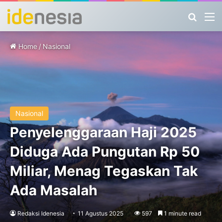
Search
M
Home
/
Nasional
Nasional
Penyelenggaraan Haji 2025
Diduga Ada Pungutan Rp 50
Miliar, Menag Tegaskan Tak
Ada Masalah
Redaksi Idenesia
11 Agustus 2025
597
1 minute read