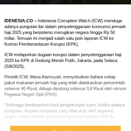
IDENESIA.CO – 
Indonesia Corruption Watch (ICW) menduga 
adanya pungutan liar dalam penyelenggaraan konsumsi jemaah 
haji 2025 yang berpotensi merugikan negara hingga Rp 50 
miliar. Temuan ini menjadi salah satu poin laporan ICW ke 
Komisi Pemberantasan Korupsi (KPK).
ICW melaporkan dugaan korupsi dalam penyelenggaraan haji 
2025 ke KPK di Gedung Merah Putih, Jakarta, pada Selasa 
(5/8/2025).
Peneliti ICW, Wana Alamsyah, menyebutkan bahwa setiap 
paket makanan jemaah haji yang telah dialokasikan pemerintah 
sebesar 40 Riyal, diduga dipotong sebesar 0,8 Riyal oleh oknum 
Pegawai Negeri Sipil (PNS)
“Sehingga berdasarkan hasil penghitungan kami, ketika adanya 
pungutan, dugaan pungutan yang dilakukan oleh pegawai 
negeri, maka terlapor yang kami laporkan kepada KPK itu 
mendapatkan keuntungan sekitar Rp 50.000.000.000 (50 
miliar),” kata Wana.