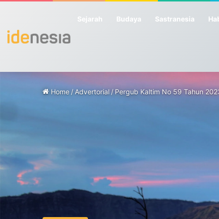
Sejarah
Budaya
Sastranesia
Hab
Home
/
Advertorial
/
Pergub Kaltim No 59 Tahun 2023 