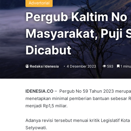
Advertorial
Pergub Kaltim No
Masyarakat, Puji S
Dicabut
Redaksi Idenesia
4 Desember 2023
593
1 minu
IDENESIA.CO
– Pergub No 59 Tahun 2023 merupaka
menetapkan minimal pemberian bantuan sebesar Rp2
menjadi Rp1,5 miliar.
Adanya revisi tersebut menuai kritik Legislatif Kot
Setyowati.