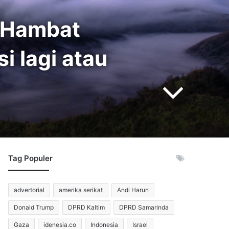
i Hambat
i lagi atau
Tag Populer
advertorial
amerika serikat
Andi Harun
Donald Trump
DPRD Kaltim
DPRD Samarinda
Gaza
idenesia.co
Indonesia
Israel