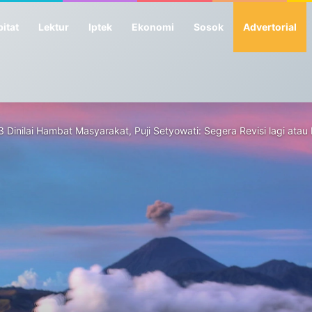
itat
Lektur
Iptek
Ekonomi
Sosok
Advertorial
Dinilai Hambat Masyarakat, Puji Setyowati: Segera Revisi lagi atau