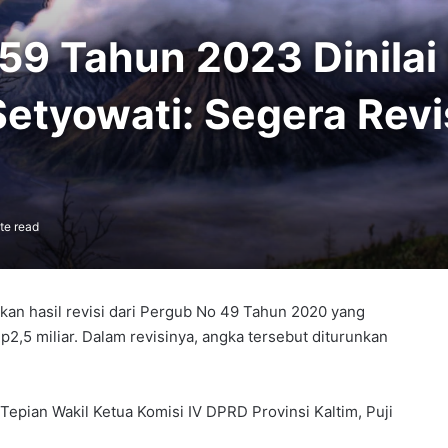
 59 Tahun 2023 Dinila
etyowati: Segera Revis
te read
n hasil revisi dari Pergub No 49 Tahun 2020 yang
,5 miliar. Dalam revisinya, angka tersebut diturunkan
a Tepian Wakil Ketua Komisi IV DPRD Provinsi Kaltim, Puji