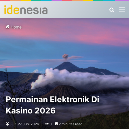
Search
M
Home
Permainan Elektronik Di
Kasino 2026
27 Juni 2026
0
2 minutes read