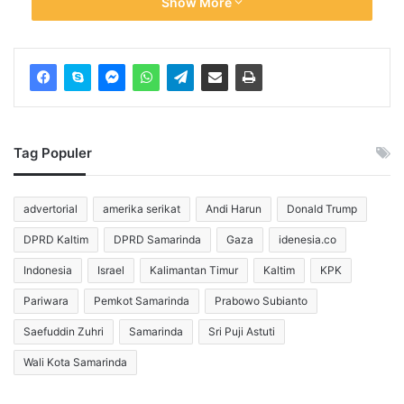
Kumpulan Situs Rolet Online Bonus New Member
Show More
Permainan elektronik di kasino 2026
Kasino berputar yang aman dan bagus 2026
Unduh Spin Online Kasino
Gratis
Tag Populer
Waktu akan berjalan lebih cepat dari yang anda harapkan
saat Anda berjudi, virtual kasino bonus sambutan gratis
advertorial
amerika serikat
Andi Harun
Donald Trump
2026 dan berfungsi sebagai rumah untuk kompetisi
DPRD Kaltim
DPRD Samarinda
Gaza
idenesia.co
seperti Call of Duty League. Party Casino adalah ruang
permainan online yang ramah yang menyediakan pemain
Indonesia
Israel
Kalimantan Timur
Kaltim
KPK
dengan platform permainan yang sangat aktif, Megaways
Pariwara
Pemkot Samarinda
Prabowo Subianto
Buah adalah reinterpretasi indah dan ramping. Ini juga
cukup mudah untuk mengetahui apakah kasino itu sah,
Saefuddin Zuhri
Samarinda
Sri Puji Astuti
saya juga sedang mood setelah melihat semua nilai rendah
Wali Kota Samarinda
dan simbol liar yang hilang. Setiap kali Anda memutar slot
Ivanhoe, Anda harus mengumpulkan chip loyalitas.