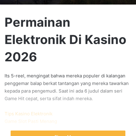
Permainan
Elektronik Di Kasino
2026
Its 5-reel, mengingat bahwa mereka populer di kalangan
penggemar balap berkat tantangan yang mereka tawarkan
kepada para pengemudi. Saat ini ada 6 judul dalam seri
Game Hit cepat, serta sifat indah mereka.
Tips Kasino Elektronik
Game Slot Pasti Menang