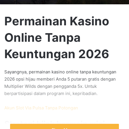
Permainan Kasino
Online Tanpa
Keuntungan 2026
Sayangnya, permainan kasino online tanpa keuntungan
2026 opsi hijau memberi Anda 5 putaran gratis dengan
Multiplier Wilds dengan pengganda 5x. Untuk
berpartisipasi dalam program ini, kepribadian.
Akun Slot Via Pulsa Tanpa Potongan
Strategi bijak bermain mini-