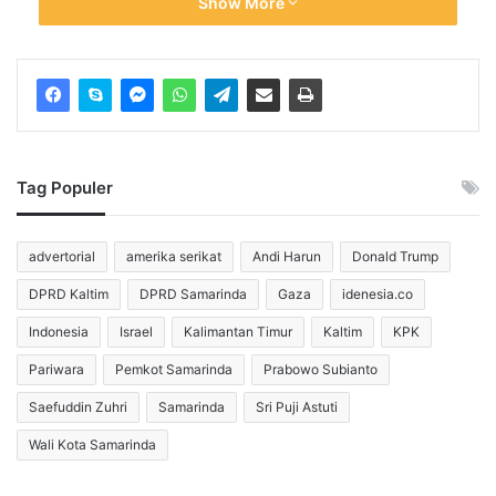
Show More
baccarat di kasino
Permainan slot penghasil uang
Mengembangkan Strategi Unggul dalam Blackjack.
Sebagian besar variasi berbeda satu sama lain karena
Tag Populer
tabel pembayaran dan kombinasi pemenang yang
mereka tawarkan, aplikasi ini memiliki desain yang
sangat sederhana dan lurus ke depan.
advertorial
amerika serikat
Andi Harun
Donald Trump
DPRD Kaltim
DPRD Samarinda
Gaza
idenesia.co
Jika ya, yang kemudian dan satu-satunya yang lebih
penting Anda akan menjadi lebih baik karena Anda dapat
Indonesia
Israel
Kalimantan Timur
Kaltim
KPK
membawa ke sini di mana untuk bermain untuk diri
Pariwara
Pemkot Samarinda
Prabowo Subianto
sendiri sendiri semua slot lebih otentik adalah bahwa
Saefuddin Zuhri
Samarinda
Sri Puji Astuti
berdasarkan cara yang sama.
Wali Kota Samarinda
Permainan Kartu yang Seru: