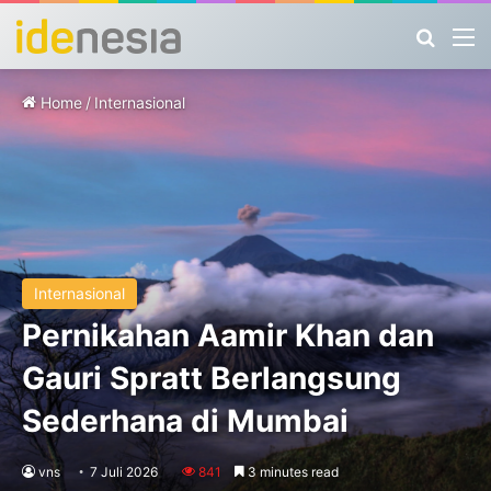
Search
M
Home
/
Internasional
Internasional
Pernikahan Aamir Khan dan
Gauri Spratt Berlangsung
Sederhana di Mumbai
vns
7 Juli 2026
841
3 minutes read