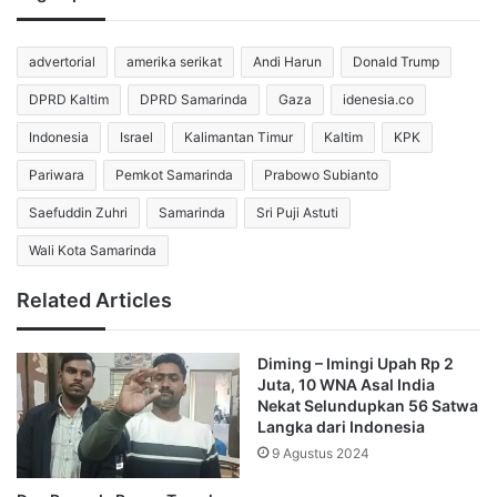
melengkapi penampilannya menggunakan kacamata hitam
berbingkai tebal yang selama ini menjadi ciri khasnya
advertorial
amerika serikat
Andi Harun
Donald Trump
sehari-hari.
DPRD Kaltim
DPRD Samarinda
Gaza
idenesia.co
Sementara itu, Gauri Spratt mengenakan busana lehenga
Indonesia
Israel
Kalimantan Timur
Kaltim
KPK
bernuansa krem yang memiliki detail bordir elegan. Gauri
Pariwara
Pemkot Samarinda
Prabowo Subianto
mengikat rambut panjangnya ke samping dan mengenakan
Saefuddin Zuhri
Samarinda
Sri Puji Astuti
perhiasan tradisional India. Penampilan tersebut
memberikan sentuhan anggun yang proporsional tanpa
Wali Kota Samarinda
memunculkan kesan yang berlebihan.
Related Articles
Alih-alih berdiri di atas pelaminan yang megah, pasangan
ini memilih duduk lesehan di lantai bersama keluarga.
Diming – Imingi Upah Rp 2
Mereka menghadap sebuah meja kayu untuk
Juta, 10 WNA Asal India
Nekat Selundupkan 56 Satwa
menyelesaikan proses penandatanganan dokumen
Langka dari Indonesia
administrasi pernikahan. Senyum bahagia terus menghiasi
9 Agustus 2024
wajah Aamir Khan dan Gauri Spratt sepanjang prosesi
tersebut berlangsung.