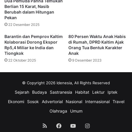
Dua Pemuda Panna Temukan
Berlian 15 Karat, Nasib
Berubah dalam Hitungan
Setelah menyelesaikan seluruh proses administrasi
Pekan
pernikahan, Gauri Spratt tampak mengangkat tangannya
22 Desember 2025
dengan ekspresi penuh semangat. Momen spontan
tersebut langsung memicu senyum hangat dan tawa dari
Barantin dan Pemprov Kaltim
80 Persen Waktu Anak Habis
Kolaborasi Dorong Ekspor
di Rumah, DPRD Kaltim Ajak
para anggota keluarga yang duduk mengelilingi mereka.
Rp5,4 Miliar ke India dan
Orang Tua Bentuk Karakter
Atmosfer keakraban sangat terasa dalam ruang upacara
Tiongkok
Anak
yang minimalis tersebut.
22 Oktober 2025
9 Desember 2023
Kehadiran Keluarga dan
© Copyright 2026 Idenesia, All Rights Reserved
Sahabat Dekat
Sejarah
Budaya
Sastranesia
Habitat
Lektur
Iptek
Melansir laporan dari Malaysia News, sejumlah tokoh
Ekonomi
Sosok
Advertorial
Nasional
Internasional
Travel
populer dan sahabat dekat menghadiri acara tersebut.
Olahraga
Umum
Beberapa di antaranya meliputi mantan atlet kriket terkenal
Irfan Pathan, komedian sekaligus aktor Vir Das, serta
RSS
Facebook
YouTube
Instagram
sutradara senior Ashutosh Gowariker. Kehadiran para