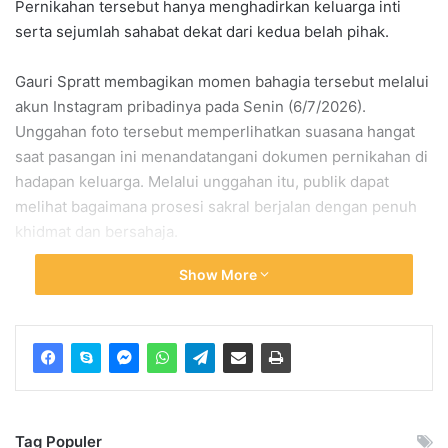
Pernikahan tersebut hanya menghadirkan keluarga inti
serta sejumlah sahabat dekat dari kedua belah pihak.
Gauri Spratt membagikan momen bahagia tersebut melalui
akun Instagram pribadinya pada Senin (6/7/2026).
Unggahan foto tersebut memperlihatkan suasana hangat
saat pasangan ini menandatangani dokumen pernikahan di
hadapan keluarga. Melalui unggahan itu, publik dapat
melihat bagaimana prosesi sakral berjalan dengan penuh
khidmat dan bersahaja.
Show More
Suasana Khidmat Pernikahan
Aamir Khan dan Gauri Spratt
Pasangan ini memilih konsep yang sangat sederhana untuk
hari bahagia mereka. Dari foto-foto yang beredar di media
sosial, Aamir Khan tampil kasual dengan mengenakan kaos
Tag Populer
lengan panjang berwarna putih polos. Aamir Khan juga