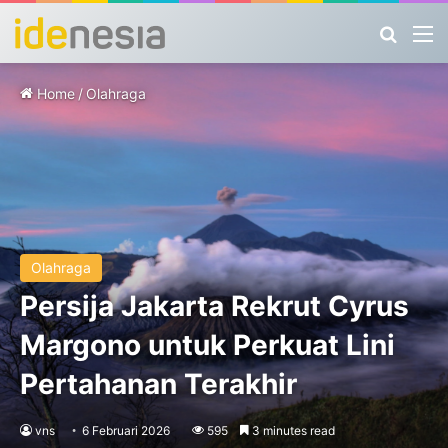
Search
M
Home
/
Olahraga
Olahraga
Persija Jakarta Rekrut Cyrus
Margono untuk Perkuat Lini
Pertahanan Terakhir
vns
6 Februari 2026
595
3 minutes read