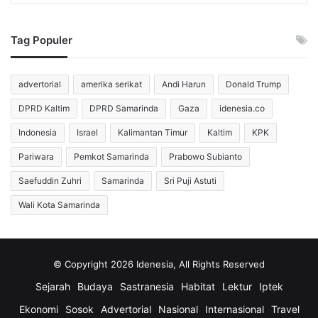
Baru
Manajemen klub melihat potensi besar dalam diri pemain
Tag Populer
yang memiliki darah Indonesia-Iran ini. Cyrus Margono
datang ke ibu kota dengan status bebas transfer setelah ia
advertorial
amerika serikat
Andi Harun
Donald Trump
menyelesaikan kontraknya dengan klub kasta tertinggi
Kosovo, Dukagjini. Status tanpa klub tersebut
DPRD Kaltim
DPRD Samarinda
Gaza
idenesia.co
mempermudah proses negosiasi sehingga Persija dapat
Indonesia
Israel
Kalimantan Timur
Kaltim
KPK
mengamankan tanda tangannya dengan cepat.
Pariwara
Pemkot Samarinda
Prabowo Subianto
Pengumuman resmi ini muncul melalui sebuah unggahan
Saefuddin Zuhri
Samarinda
Sri Puji Astuti
video kreatif di akun X resmi klub. Dalam video tersebut,
Wali Kota Samarinda
Persija memperkenalkan Cyrus sebagai sosok pengawal
baru yang memiliki ketenangan luar biasa di bawah mistar
gawang. Narasi dalam video itu menegaskan bahwa Cyrus
memiliki fokus yang tajam untuk menjaga pertahanan
© Copyright 2026 Idenesia, All Rights Reserved
Macan Kemayoran dari serangan lawan.
Sejarah
Budaya
Sastranesia
Habitat
Lektur
Iptek
Ekonomi
Sosok
Advertorial
Nasional
Internasional
Travel
Selain itu, tim pelatih menilai Cyrus memiliki pengalaman