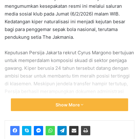
mengumumkan kesepakatan resmi ini melalui saluran
media sosial klub pada Jumat (6/2/2026) malam WIB.
Kedatangan kiper naturalisasi ini menjadi kejutan besar
bagi para penggemar sepak bola nasional, terutama
pendukung setia The Jakmania.
Keputusan Persija Jakarta rekrut Cyrus Margono bertujuan
untuk memperdalam komposisi skuad di sektor penjaga
gawang. Kiper berusia 24 tahun tersebut datang dengan
ambisi besar untuk membantu tim meraih posisi tertinggi
di klasemen. Meskipun jendela transfer hampir tertutup,
Persija berhasil merampungkan dokumen administrasi
sang pemain tepat waktu.
Show More
Alasan Persija Jakarta Rekrut
Cyrus Margono sebagai Kiper