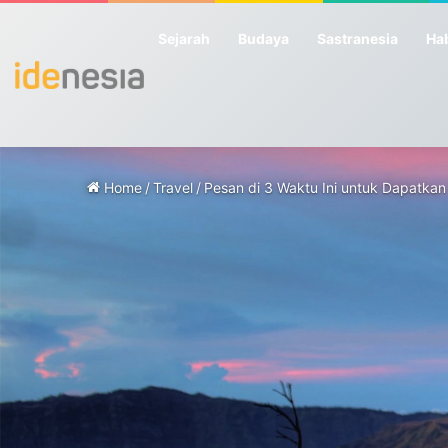
Sejarah
Budaya
Sastranesia
Hab
Home
/
Travel
/
Pesan di 3 Waktu Ini untuk Dapatkan