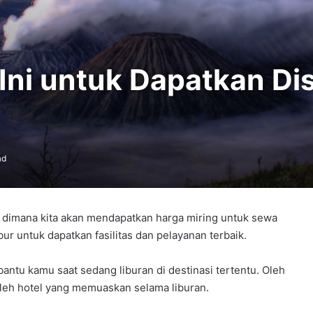
Ini untuk Dapatkan Di
ad
 dimana kita akan mendapatkan harga miring untuk sewa
ibur untuk dapatkan fasilitas dan pelayanan terbaik.
antu kamu saat sedang liburan di destinasi tertentu. Oleh
leh hotel yang memuaskan selama liburan.