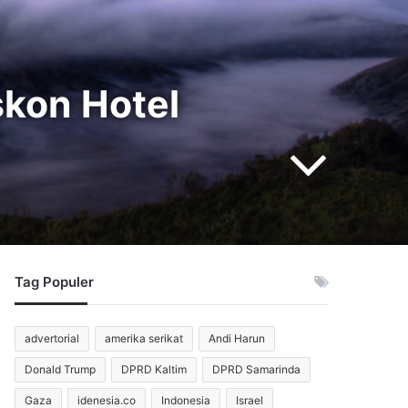
skon Hotel
Tag Populer
advertorial
amerika serikat
Andi Harun
Donald Trump
DPRD Kaltim
DPRD Samarinda
Gaza
idenesia.co
Indonesia
Israel