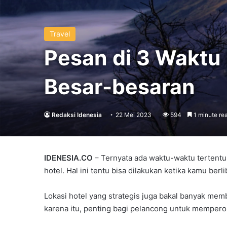
Travel
Pesan di 3 Waktu 
Besar-besaran
Redaksi Idenesia
22 Mei 2023
594
1 minute re
IDENESIA.CO
– Ternyata ada waktu-waktu tertentu
hotel. Hal ini tentu bisa dilakukan ketika kamu berl
Lokasi hotel yang strategis juga bakal banyak memb
karena itu, penting bagi pelancong untuk mempero