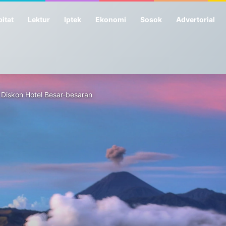
itat
Lektur
Iptek
Ekonomi
Sosok
Advertorial
 Diskon Hotel Besar-besaran