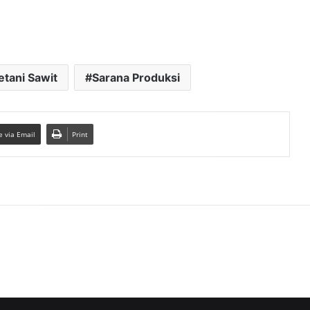
etani Sawit
Sarana Produksi
e via Email
Print