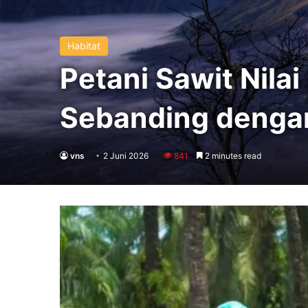
Habitat
Petani Sawit Nilai
Sebanding denga
vns
2 Juni 2026
841
2 minutes read