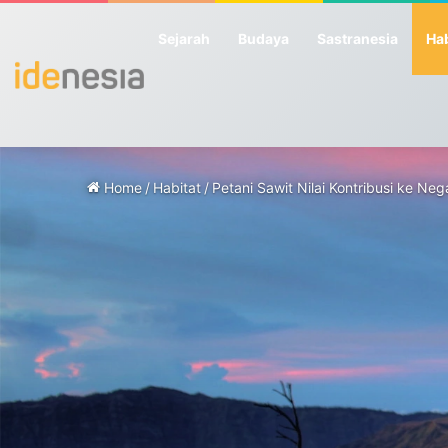
Sejarah
Budaya
Sastranesia
Hab
Home
/
Habitat
/
Petani Sawit Nilai Kontribusi ke 