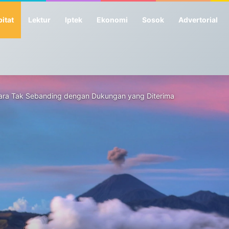
itat
Lektur
Iptek
Ekonomi
Sosok
Advertorial
Negara Tak Sebanding dengan Dukungan yang Diterima