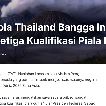
ola Thailand Bangga I
etiga Kualifikasi Pial
 read
iland (FAT), Nualphan Lamsam atau Madam Pang
esia yang berhasil masuk menjadi satu-satunya negara
la Dunia 2026 Zona Asia.
 saya harus mengatakan saya secara pribadi sangat
a kualifikasi piala dunia,” ujar Presiden Federasi Sepak