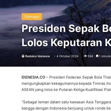
Olahraga
Presiden Sepak B
Lolos Keputaran K
Redaksi Idenesia
4 Oktober 2024
594
1 minute
IDENESIA.CO
– Presiden Federasi Sepak Bola Tha
mengungkapkan kekagumannya kepada Timnas Indon
ASEAN yang lolos ke Putaran Ketiga Kualifikasi Pia
“Sebagai teman dalam satu kawasan Asia Tenggara,
bangga dengan Indonesia berjuang untuk ronde ketig