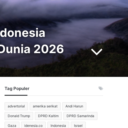
ndonesia
a Dunia 2026
Tag Populer
advertorial
amerika serikat
Andi Harun
Donald Trump
DPRD Kaltim
DPRD Samarinda
Gaza
idenesia.co
Indonesia
Israel