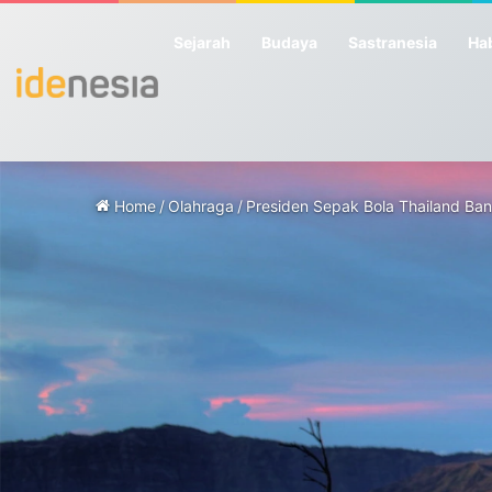
Sejarah
Budaya
Sastranesia
Hab
Home
/
Olahraga
/
Presiden Sepak Bola Thailand Bang