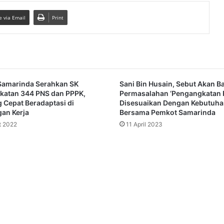
e via Email
Print
Samarinda Serahkan SK
Sani Bin Husain, Sebut Akan B
katan 344 PNS dan PPPK,
Permasalahan ‘Pengangkatan
 Cepat Beradaptasi di
Disesuaikan Dengan Kebutuha
an Kerja
Bersama Pemkot Samarinda
t 2022
11 April 2023