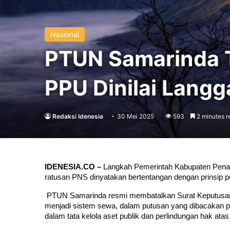
Nasional
PTUN Samarinda 
PPU Dinilai Langg
Redaksi Idenesia
30 Mei 2025
593
2 minutes r
IDENESIA.CO –
 Langkah Pemerintah Kabupaten Penaj
ratusan PNS dinyatakan bertentangan dengan prinsip p
 PTUN Samarinda resmi membatalkan Surat Keputusan
menjadi sistem sewa, dalam putusan yang dibacakan pa
dalam tata kelola aset publik dan perlindungan hak atas