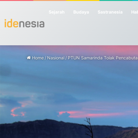
Sejarah
Budaya
Sastranesia
Hab
Home
/
Nasional
/
PTUN Samarinda Tolak Pencabutan 