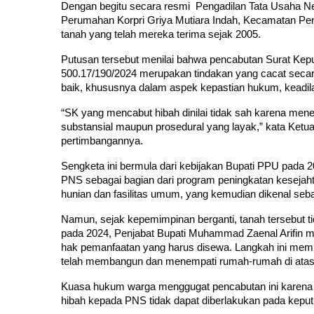
Dengan begitu secara resmi  Pengadilan Tata Usaha 
Perumahan Korpri Griya Mutiara Indah, Kecamatan Pe
tanah yang telah mereka terima sejak 2005.
Putusan tersebut menilai bahwa pencabutan Surat Kepu
500.17/190/2024 merupakan tindakan yang cacat secar
baik, khususnya dalam aspek kepastian hukum, keadilan
“SK yang mencabut hibah dinilai tidak sah karena men
substansial maupun prosedural yang layak,” kata Ketua
pertimbangannya.
Sengketa ini bermula dari kebijakan Bupati PPU pada 
PNS sebagai bagian dari program peningkatan kesejahte
hunian dan fasilitas umum, yang kemudian dikenal seb
Namun, sejak kepemimpinan berganti, tanah tersebut tida
pada 2024, Penjabat Bupati Muhammad Zaenal Arifin m
hak pemanfaatan yang harus disewa. Langkah ini mem
telah membangun dan menempati rumah-rumah di atas 
Kuasa hukum warga menggugat pencabutan ini karena din
hibah kepada PNS tidak dapat diberlakukan pada keput