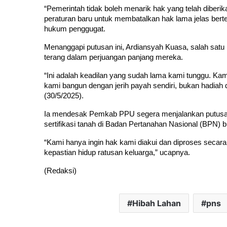
“Pemerintah tidak boleh menarik hak yang telah diberi
peraturan baru untuk membatalkan hak lama jelas berten
hukum penggugat.
Menanggapi putusan ini, Ardiansyah Kuasa, salah satu
terang dalam perjuangan panjang mereka.
“Ini adalah keadilan yang sudah lama kami tunggu. Kam
kami bangun dengan jerih payah sendiri, bukan hadiah da
(30/5/2025).
Ia mendesak Pemkab PPU segera menjalankan putusan d
sertifikasi tanah di Badan Pertanahan Nasional (BPN) bi
“Kami hanya ingin hak kami diakui dan diproses secara s
kepastian hidup ratusan keluarga,” ucapnya.
(Redaksi) 
Hibah Lahan
pns