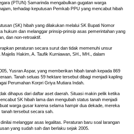
Negara (PTUN) Samarinda mengabulkan gugatan warga 
najam, terhadap keputusan Pemkab PPU yang mencabut hibah 
tusan (SK) hibah yang dilakukan melalui SK Bupati Nomor 
a hukum dan melanggar prinsip-prinsip asas pemerintahan yang 
, dan non-retroaktif.
erapkan peraturan secara surut dan tidak memenuhi unsur 
 Majelis Hakim, A. Taufik Kurniawan, SH., MH., dalam 
2005, Yusran Aspar, yang memberikan hibah tanah kepada 869 
raan. Tanah seluas 59 hektare tersebut dibagi menjadi kapling 
agai Perumahan Korpri Griya Mutiara Indah.
k dihapus dari daftar aset daerah. Situasi makin pelik ketika 
encabut SK hibah lama dan mengubah status tanah menjadi 
buat warga gusar karena selama hampir dua dekade, mereka 
tanah tersebut secara sah.
ilai melanggar asas legalitas. Peraturan baru soal larangan 
usan yang sudah sah dan berlaku sejak 2005.