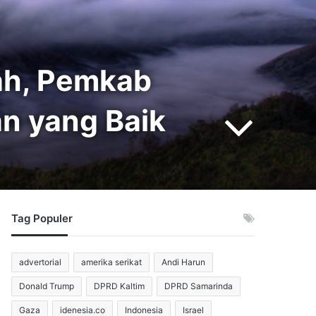
ah, Pemkab
an yang Baik
Tag Populer
advertorial
amerika serikat
Andi Harun
Donald Trump
DPRD Kaltim
DPRD Samarinda
Gaza
idenesia.co
Indonesia
Israel