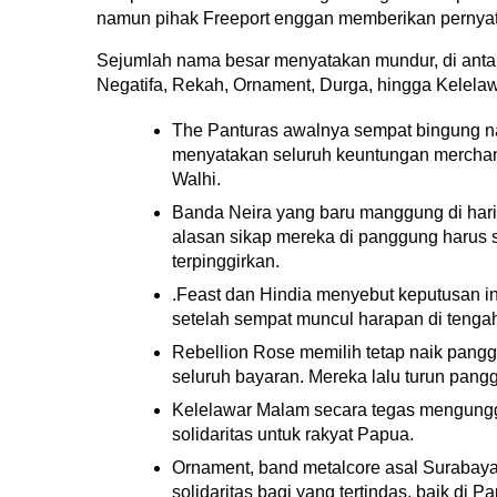
namun pihak Freeport enggan memberikan pernyat
Sejumlah nama besar menyatakan mundur, di antara
Negatifa, Rekah, Ornament, Durga, hingga Kelela
The Panturas awalnya sempat bingung nam
menyatakan seluruh keuntungan merchan
Walhi.
Banda Neira yang baru manggung di hari 
alasan sikap mereka di panggung harus 
terpinggirkan.
.Feast dan Hindia menyebut keputusan i
setelah sempat muncul harapan di tengah
Rebellion Rose memilih tetap naik pan
seluruh bayaran. Mereka lalu turun pan
Kelelawar Malam secara tegas mengungg
solidaritas untuk rakyat Papua.
Ornament, band metalcore asal Surabaya
solidaritas bagi yang tertindas, baik di 