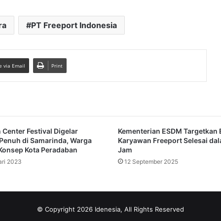
ra
PT Freeport Indonesia
e via Email
Print
 Center Festival Digelar
Kementerian ESDM Targetkan 
Penuh di Samarinda, Warga
Karyawan Freeport Selesai da
Konsep Kota Peradaban
Jam
ari 2023
12 September 2025
© Copyright 2026 Idenesia, All Rights Reserved