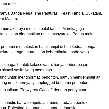
aan resmi.
nya Banda Neira, The Panturas, .Feast, Hindia, Sukatani, 
war Malam.
un akhirnya memilih batal tampil. Mereka juga 
dise akan didonasikan untuk masyarakat Papua melalui 
pertama memutuskan batal tampil di hari kedua, dengan 
selaras dengan nurani dan keberpihakan pada yang 
ni sebagai bentuk kekecewaan, hanya beberapa jam 
 situasi sosial yang memanas.
ggung untuk menghormati penonton, namun mengembalikan 
ggung untuk bernyanyi unplugged bersama penonton.
ah tulisan 
“Pestapora Cancel”
 dengan pernyataan 
, menulis bahwa keputusan mundur adalah bentuk 
Papua, Palestina, maupun di jalanan Indonesia.