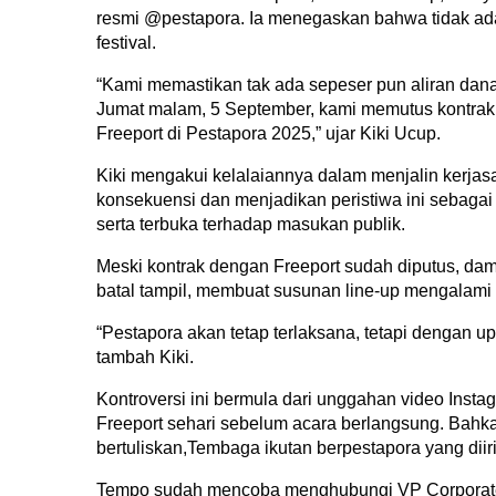
resmi @pestapora. Ia menegaskan bahwa tidak ada
festival.
“Kami memastikan tak ada sepeser pun aliran dana 
Jumat malam, 5 September, kami memutus kontrak 
Freeport di Pestapora 2025,” ujar Kiki Ucup.
Kiki mengakui kelalaiannya dalam menjalin kerjas
konsekuensi dan menjadikan peristiwa ini sebagai 
serta terbuka terhadap masukan publik.
Meski kontrak dengan Freeport sudah diputus, dam
batal tampil, membuat susunan line-up mengalami 
“Pestapora akan tetap terlaksana, tetapi dengan u
tambah Kiki.
Kontroversi ini bermula dari unggahan video Insta
Freeport sehari sebelum acara berlangsung. Bahka
bertuliskan,Tembaga ikutan berpestapora yang dii
Tempo sudah mencoba menghubungi VP Corporate Co