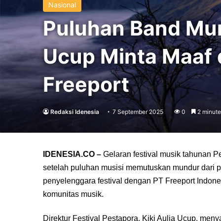
Nasional
Puluhan Band Mun
Ucup Minta Maaf 
Freeport
Redaksi Idenesia
7 September 2025
0
2 minute
IDENESIA.CO –
Gelaran festival musik tahunan 
setelah puluhan musisi memutuskan mundur dari pa
penyelenggara festival dengan PT Freeport Indone
komunitas musik.
Direktur Festival Pestapora, Kiki Aulia Ucup, men