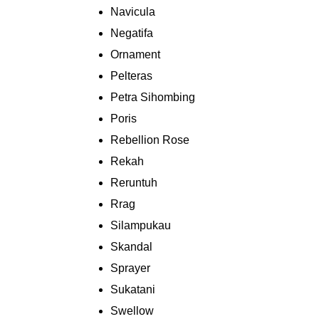
Navicula
Negatifa
Ornament
Pelteras
Petra Sihombing
Poris
Rebellion Rose
Rekah
Reruntuh
Rrag
Silampukau
Skandal
Sprayer
Sukatani
Swellow