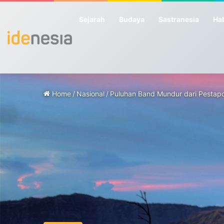
Sejarah
Budaya
Sastranesia
Hab
Home
/
Nasional
/
Puluhan Band Mundur dari Pestapo