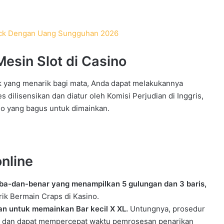
jack Dengan Uang Sungguhan 2026
esin Slot di Casino
 yang menarik bagi mata, Anda dapat melakukannya
 dilisensikan dan diatur oleh Komisi Perjudian di Inggris,
ino yang bagus untuk dimainkan.
nline
ba-dan-benar yang menampilkan 5 gulungan dan 3 baris,
rik Bermain Craps di Kasino.
an untuk memainkan Bar kecil X XL.
Untungnya, prosedur
 dan dapat mempercepat waktu pemrosesan penarikan