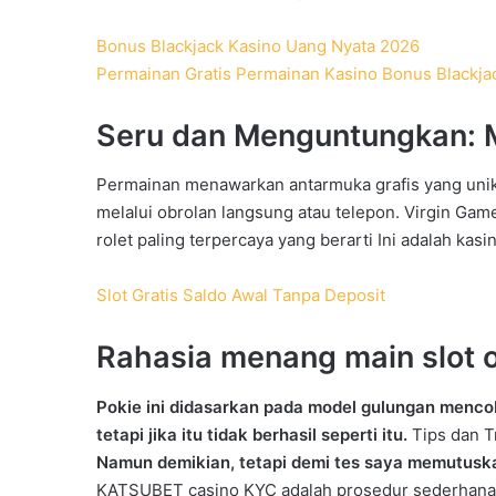
Bonus Blackjack Kasino Uang Nyata 2026
Permainan Gratis Permainan Kasino Bonus Black
Seru dan Menguntungkan: M
Permainan menawarkan antarmuka grafis yang unik
melalui obrolan langsung atau telepon. Virgin Games
rolet paling terpercaya yang berarti Ini adalah kas
Slot Gratis Saldo Awal Tanpa Deposit
Rahasia menang main slot o
Pokie ini didasarkan pada model gulungan menco
tetapi jika itu tidak berhasil seperti itu.
Tips dan T
Namun demikian, tetapi demi tes saya memutusk
KATSUBET casino KYC adalah prosedur sederhana