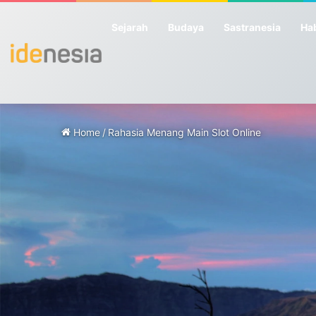
Sejarah
Budaya
Sastranesia
Hab
Home
/
Rahasia Menang Main Slot Online