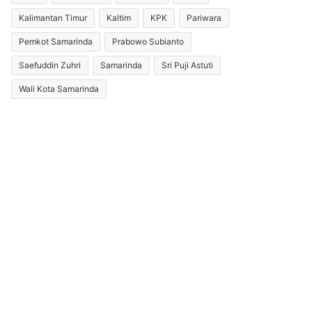
Kalimantan Timur
Kaltim
KPK
Pariwara
Pemkot Samarinda
Prabowo Subianto
Saefuddin Zuhri
Samarinda
Sri Puji Astuti
Wali Kota Samarinda