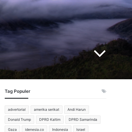
Tag Populer
advertorial
amerika serikat
Andi Harun
Donald Trump
DPRD Kaltim
DPRD Samarinda
Gaza
idenesia.co
Indonesia
Israel