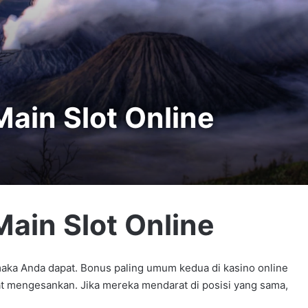
ain Slot Online
ain Slot Online
maka Anda dapat. Bonus paling umum kedua di kasino online
t mengesankan. Jika mereka mendarat di posisi yang sama,