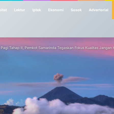
itat
Lektur
Iptek
Ekonomi
Sosok
Advertorial
gi Tahap II, Pemkot Samarinda Tegaskan Fokus Kualitas Jangan