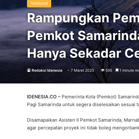
Nasional
Rampungkan Pemba
Pemkot Samarinda
Hanya Sekadar C
Redaksi Idenesia
7 Maret 2025
595
1 minute re
IDENESIA.CO –
Pemerinta Kota (Pemkot) Samarind
Pagi Samarinda untuk segera diselesaikan sesuai t
Disamapaikan Asisten II Pemkot Samarinda, Marn
agar percepatan proyek ini tidak boleg mengorbank