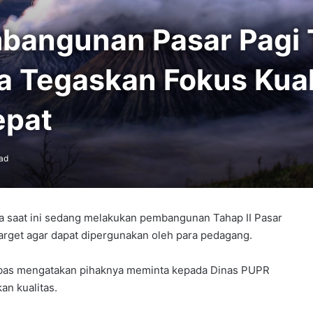
ngunan Pasar Pagi T
 Tegaskan Fokus Kual
epat
ad
a saat ini sedang melakukan pembangunan Tahap II Pasar
arget agar dapat dipergunakan oleh para pedagang.
abas mengatakan pihaknya meminta kepada Dinas PUPR
an kualitas.