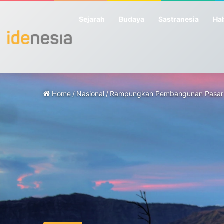
Sejarah
Budaya
Sastranesia
Hab
Home
/
Nasional
/
Rampungkan Pembangunan Pasar Pa