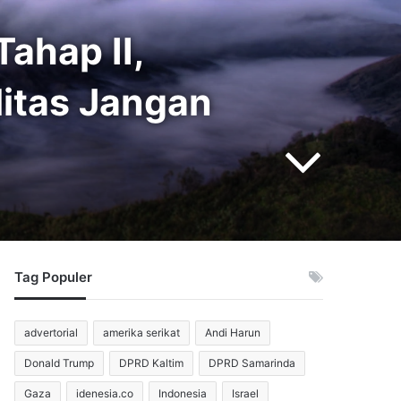
ahap II,
itas Jangan
Tag Populer
advertorial
amerika serikat
Andi Harun
Donald Trump
DPRD Kaltim
DPRD Samarinda
Gaza
idenesia.co
Indonesia
Israel