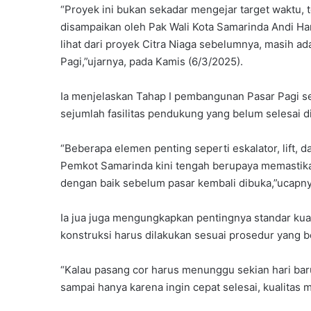
“Proyek ini bukan sekadar mengejar target waktu,
disampaikan oleh Pak Wali Kota Samarinda Andi Haru
lihat dari proyek Citra Niaga sebelumnya, masih ada
Pagi,”ujarnya, pada Kamis (6/3/2025).
Ia menjelaskan Tahap I pembangunan Pasar Pagi s
sejumlah fasilitas pendukung yang belum selesai di
“Beberapa elemen penting seperti eskalator, lift, 
Pemkot Samarinda kini tengah berupaya memastikan
dengan baik sebelum pasar kembali dibuka,”ucapny
Ia jua juga mengungkapkan pentingnya standar ku
konstruksi harus dilakukan sesuai prosedur yang b
“Kalau pasang cor harus menunggu sekian hari bar
sampai hanya karena ingin cepat selesai, kualitas m