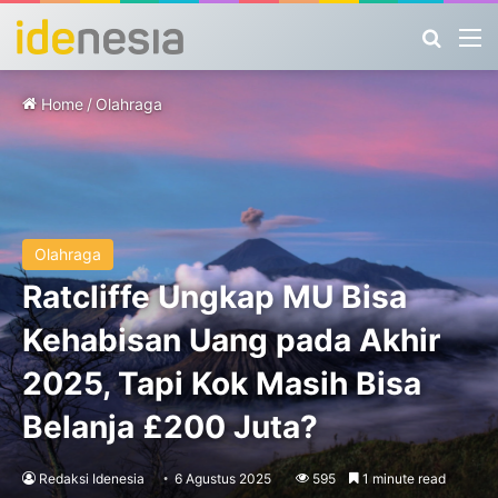
Search
M
Home
/
Olahraga
Olahraga
Ratcliffe Ungkap MU Bisa
Kehabisan Uang pada Akhir
2025, Tapi Kok Masih Bisa
Belanja £200 Juta?
Redaksi Idenesia
6 Agustus 2025
595
1 minute read