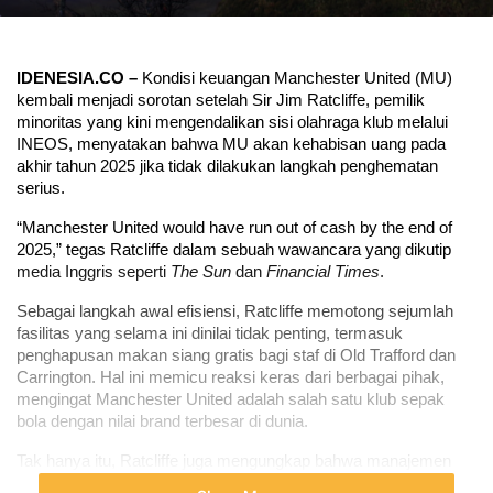
IDENESIA.CO –
 Kondisi keuangan Manchester United (MU)  
kembali menjadi sorotan setelah Sir Jim Ratcliffe, pemilik 
minoritas yang kini mengendalikan sisi olahraga klub melalui 
INEOS, menyatakan bahwa MU akan kehabisan uang pada 
akhir tahun 2025 jika tidak dilakukan langkah penghematan 
serius.
“Manchester United would have run out of cash by the end of 
2025,” tegas Ratcliffe dalam sebuah wawancara yang dikutip 
media Inggris seperti 
The Sun
 dan 
Financial Times
.
Sebagai langkah awal efisiensi, Ratcliffe memotong sejumlah 
fasilitas yang selama ini dinilai tidak penting, termasuk 
penghapusan makan siang gratis bagi staf di Old Trafford dan 
Carrington. Hal ini memicu reaksi keras dari berbagai pihak, 
mengingat Manchester United adalah salah satu klub sepak 
bola dengan nilai brand terbesar di dunia.
Tak hanya itu, Ratcliffe juga mengungkap bahwa manajemen 
akan mengurangi ratusan posisi staf. Sekitar 250 karyawan 