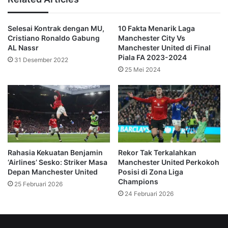
Bagi Ratcliffe, fokus utama klub tetap pada pencapaian di 
lapangan. Ia ingin membentuk tim kompetitif yang mampu 
Selesai Kontrak dengan MU,
10 Fakta Menarik Laga
bersaing untuk trofi, meski itu berarti memangkas banyak aspek 
Cristiano Ronaldo Gabung
Manchester City Vs
non-olahraga.
AL Nassr
Manchester United di Final
Piala FA 2023-2024
“At the end of the day, what is Manchester United here for if not 
31 Desember 2022
to win trophies?” katanya.
25 Mei 2024
Langkah-langkah yang diambil Ratcliffe dipandang sebagai 
bagian dari restrukturisasi jangka panjang untuk 
menyeimbangkan keuangan klub dan tetap mempertahankan 
daya saing di liga.
Dilansir dari The Reuters
Rahasia Kekuatan Benjamin
Rekor Tak Terkalahkan
(Redaksi) 
‘Airlines’ Sesko: Striker Masa
Manchester United Perkokoh
Depan Manchester United
Posisi di Zona Liga
Champions
25 Februari 2026
24 Februari 2026
klub
Manchester United
MU