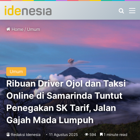
Search
M
Home
/
Umum
Umum
Ribuan Driver Ojol dan Taksi
Online di Samarinda Tuntut
Penegakan SK Tarif, Jalan
Gajah Mada Lumpuh
Redaksi Idenesia
11 Agustus 2025
594
1 minute read