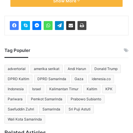
Show More
ban bekas. Asap hitam pekat pun menyelimuti area sekitar
kantor gubernur.
Dalam orasinya, perwakilan AMKB menyampaikan empat 
tuntutan utama:
Penegakan SK Gubernur Kaltim Nomor 
Tag Populer
100.3.3.1/K.673/2023 tentang Penetapan Tarif 
ASK oleh seluruh aplikator transportasi daring di 
Kaltim.
advertorial
amerika serikat
Andi Harun
Donald Trump
Penghapusan program tarif murah seperti slot, 
DPRD Kaltim
DPRD Samarinda
Gaza
idenesia.co
akses hemat, dan double order yang dinilai 
merugikan penghasilan mitra driver.
Indonesia
Israel
Kalimantan Timur
Kaltim
KPK
Pemberian sanksi tegas berupa penutupan 
Pariwara
Pemkot Samarinda
Prabowo Subianto
operasional terhadap aplikator yang tidak 
mematuhi SK.
Saefuddin Zuhri
Samarinda
Sri Puji Astuti
Pembentukan forum resmi yang melibatkan 
Wali Kota Samarinda
pemerintah daerah, aplikator, dan mitra driver 
untuk mencari solusi bersama.
Related Articles