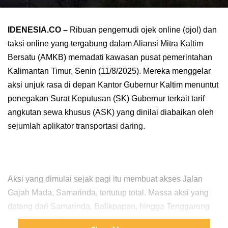
IDENESIA.CO –
Ribuan pengemudi ojek online (ojol) dan
taksi online yang tergabung dalam Aliansi Mitra Kaltim
Bersatu (AMKB) memadati kawasan pusat pemerintahan
Kalimantan Timur, Senin (11/8/2025). Mereka menggelar
aksi unjuk rasa di depan Kantor Gubernur Kaltim menuntut
penegakan Surat Keputusan (SK) Gubernur terkait tarif
angkutan sewa khusus (ASK) yang dinilai diabaikan oleh
sejumlah aplikator transportasi daring.
Aksi yang dimulai sejak pagi itu membuat akses Jalan
Gajah Mada, Samarinda, tertutup total. Massa aksi yang
datang dari Samarinda, Balikpapan, hingga Tenggarong
menutup jalan dengan barisan kendaraan dan membakar