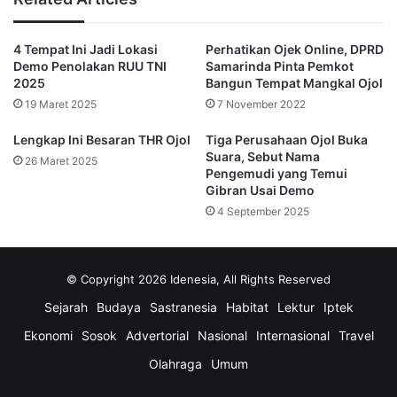
Berdasarkan SK tersebut, tarif batas bawah ditetapkan 
sebesar Rp5.000/km, tarif batas atas Rp7.600/km, dan tarif 
4 Tempat Ini Jadi Lokasi
Perhatikan Ojek Online, DPRD
minimum Rp18.800 untuk jarak awal 4 km. Regulasi ini 
Demo Penolakan RUU TNI
Samarinda Pinta Pemkot
2025
Bangun Tempat Mangkal Ojol
seharusnya berlaku sejak 1 Juli 2025 sesuai surat edaran 
Dinas Perhubungan Kaltim. Namun, menurut AMKB, 
19 Maret 2025
7 November 2022
hingga kini hanya Gojek yang mematuhi aturan tersebut. 
Lengkap Ini Besaran THR Ojol
Tiga Perusahaan Ojol Buka
Grab dan Maxim dinilai belum menyesuaikan tarif sesuai 
Suara, Sebut Nama
ketentuan.
26 Maret 2025
Pengemudi yang Temui
Gibran Usai Demo
Koordinator Roda Dua AMKB, Ivan Jaya, menegaskan aksi 
4 September 2025
ini adalah bentuk kekecewaan terhadap lambannya 
penegakan aturan.
“Jika tidak ada tindakan tegas, kami mendesak agar 
© Copyright 2026 Idenesia, All Rights Reserved
operasional aplikator yang melanggar dihentikan. 
Rekan-rekan dari Balikpapan dan Tenggarong 
Sejarah
Budaya
Sastranesia
Habitat
Lektur
Iptek
datang untuk menuntut kepastian bahwa pemerintah 
Ekonomi
Sosok
Advertorial
Nasional
Internasional
Travel
serius,” ujar Ivan.
Olahraga
Umum
Ia juga menyoroti dampak program tarif murah yang 