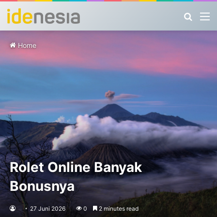
Search
M
Home
Rolet Online Banyak
Bonusnya
27 Juni 2026
0
2 minutes read