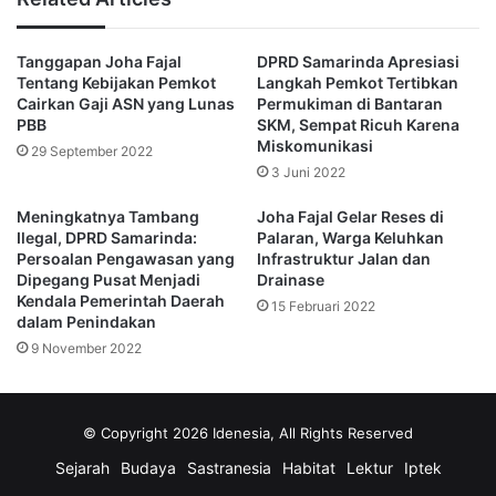
Joha.
Tanggapan Joha Fajal
DPRD Samarinda Apresiasi
(Advertorial)
Tentang Kebijakan Pemkot
Langkah Pemkot Tertibkan
Cairkan Gaji ASN yang Lunas
Permukiman di Bantaran
PBB
SKM, Sempat Ricuh Karena
Joha Fajal
normalisasi
SKM
Miskomunikasi
29 September 2022
3 Juni 2022
sungai Karang Mumus
Meningkatnya Tambang
Joha Fajal Gelar Reses di
Ilegal, DPRD Samarinda:
Palaran, Warga Keluhkan
Persoalan Pengawasan yang
Infrastruktur Jalan dan
Dipegang Pusat Menjadi
Drainase
Kendala Pemerintah Daerah
15 Februari 2022
dalam Penindakan
9 November 2022
© Copyright 2026 Idenesia, All Rights Reserved
Sejarah
Budaya
Sastranesia
Habitat
Lektur
Iptek