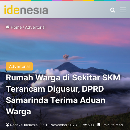
Search
M
Home
/
Advertorial
Advertorial
Rumah Warga di Sekitar SKM
Terancam Digusur, DPRD
Samarinda Terima Aduan
Warga
Redaksi Idenesia
13 November 2023
593
1 minute read