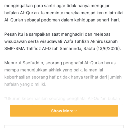
mengingatkan para santri agar tidak hanya mengejar
hafalan Al-Qur’an. Ia meminta mereka menjadikan nilai-nilai
Al-Qur’an sebagai pedoman dalam kehidupan sehari-hari.
Pesan itu ia sampaikan saat menghadiri dan melepas
wisudawan serta wisudawati Wafa Tahfizh Akhirussanah
SMP-SMA Tahfidz Al-Izzah Samarinda, Sabtu (13/6/2026).
Menurut Saefuddin, seorang penghafal Al-Qur’an harus
mampu menunjukkan akhlak yang baik. Ia menilai
keberhasilan seorang hafiz tidak hanya terlihat dari jumlah
hafalan yang dimiliki.
“Ukuran keberhasilan seorang penghafal Al-Qur’an bukan
hanya jumlah hafalannya. Nilai-nilai Al-Qur’an harus terlihat
Show More
dalam perilaku sehari-hari,” katanya.