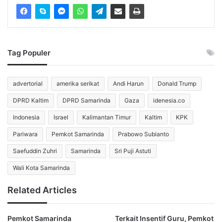
Wisuda Menjadi Awal Tanggung
Jawab Baru
Saefuddin menegaskan wisuda tahfidz bukan akhir
Tag Populer
perjalanan belajar. Ia menyebut momen tersebut sebagai
awal tanggung jawab baru bagi para santri.
advertorial
amerika serikat
Andi Harun
Donald Trump
Menurutnya, para santri telah melewati proses panjang
DPRD Kaltim
DPRD Samarinda
Gaza
idenesia.co
yang penuh disiplin, kesabaran, dan perjuangan. Mereka
juga berhasil menyeimbangkan pendidikan formal dengan
Indonesia
Israel
Kalimantan Timur
Kaltim
KPK
kegiatan hafalan Al-Qur’an.
Pariwara
Pemkot Samarinda
Prabowo Subianto
Saefuddin Zuhri
Samarinda
Sri Puji Astuti
“Hari ini menjadi hari yang istimewa. Kalian telah melewati
perjalanan panjang yang penuh doa, pengorbanan, dan
Wali Kota Samarinda
kerja keras,” ujarnya.
Related Articles
Kemudian ia juga mengapresiasi para santri yang tetap
konsisten menjaga hafalan di tengah aktivitas sekolah.
Pemkot Samarinda
Terkait Insentif Guru, Pemkot