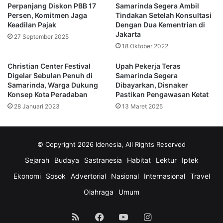
Menurutnya, pencapaian itu menunjukkan komitmen yang
Perpanjang Diskon PBB 17
Samarinda Segera Ambil
Persen, Komitmen Jaga
Tindakan Setelah Konsultasi
kuat terhadap pendidikan dan pembentukan karakter.
Keadilan Pajak
Dengan Dua Kementrian di
Jakarta
27 September 2025
Terus Jaga Hafalan Al-Qur’an
18 Oktober 2022
dan Rendah Hati
Christian Center Festival
Upah Pekerja Teras
Digelar Sebulan Penuh di
Samarinda Segera
Samarinda, Warga Dukung
Dibayarkan, Disnaker
Saefuddin meminta para wisudawan terus menjaga hafalan
Konsep Kota Peradaban
Pastikan Pengawasan Ketat
setelah menyelesaikan pendidikan. Ia juga mengajak
28 Januari 2023
13 Maret 2025
mereka untuk rutin melakukan murajaah dan menambah
ilmu.
© Copyright 2026 Idenesia, All Rights Reserved
“Jangan berhenti setelah wisuda. Terus murajaah, terus
Sejarah
Budaya
Sastranesia
Habitat
Lektur
Iptek
belajar, dan tetap rendah hati. Ilmu akan membawa manfaat
jika kita mengamalkannya,” tegasnya.
Ekonomi
Sosok
Advertorial
Nasional
Internasional
Travel
Olahraga
Umum
Ia berharap lulusan Al-Izzah tumbuh menjadi generasi
yang kuat dalam iman dan akhlak. Selain itu, mereka juga
RSS
Facebook
YouTube
Instagram