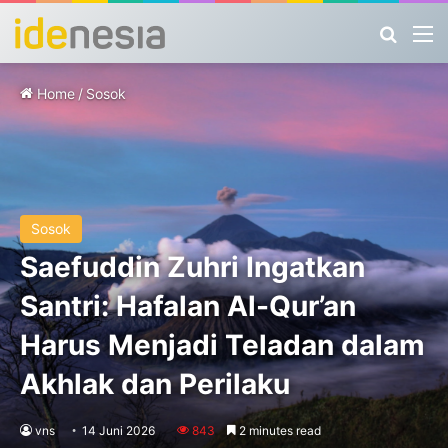
Search
M
Home
/
Sosok
Sosok
Saefuddin Zuhri Ingatkan
Santri: Hafalan Al-Qur’an
Harus Menjadi Teladan dalam
Akhlak dan Perilaku
vns
14 Juni 2026
843
2 minutes read