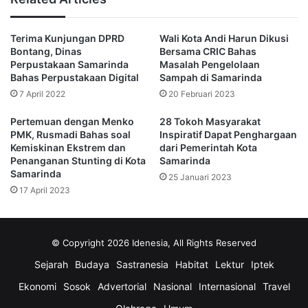
data dari Kementerian Sosial RI.
Terima Kunjungan DPRD
Wali Kota Andi Harun Dikusi
“Persoalan pangan ini sesungguhnya sangat komplek dan
Bontang, Dinas
Bersama CRIC Bahas
senantiasa berkaitan dengan faktor sosial, ekonomi, hingga
Perpustakaan Samarinda
Masalah Pengelolaan
kesehatan. Untuk itu patut menjadi perhatian kita bersama,
Bahas Perpustakaan Digital
Sampah di Samarinda
karena pemerintah tidak mungkin dapat mengatasi sendiri
7 April 2022
20 Februari 2023
tanpa mendapat dukungan dari pihak lain,” ucapnya.
Pertemuan dengan Menko
28 Tokoh Masyarakat
PMK, Rusmadi Bahas soal
Inspiratif Dapat Penghargaan
Ia berpesan agar para pengusaha bisa bersinergi untuk
Kemiskinan Ekstrem dan
dari Pemerintah Kota
Penanganan Stunting di Kota
Samarinda
mengoptimalkan upaya dan aksi nyata dalam stabilitas
Samarinda
25 Januari 2023
harga pangan.
17 April 2023
Lalu, mendorong produksi, yang berdampak pada
keterjangkauan harga, ketersediaan pasokan dan
© Copyright 2026 Idenesia, All Rights Reserved
kelancaran distribusi dalam rangka menjaga inflasi.
Sejarah
Budaya
Sastranesia
Habitat
Lektur
Iptek
“Kepada masyarakat penerima manfaat, saya berharap
Ekonomi
Sosok
Advertorial
Nasional
Internasional
Travel
bantuan ini dapat kiranya meringankan dan mengurangi