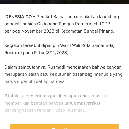
IDENESIA.CO
– Pemkot Samarinda melakukan launching
pendistribusian Cadangan Pangan Pemerintah (CPP)
periode November 2023 di Kecamatan Sungai Pinang.
Kegiatan tersebut dipimpin Wakil Wali Kota Samarinda,
Rusmadi pada Rabu (8/11/2023).
Dalam sambutannya, Rusmadi mengatakan bahwa pangan
merupakan salah satu kebutuhan dasar bagi manusia yang
harus dipenuhi setiap harinya.
“Untuk itu pemerintah pusat maupun daerah perlu
memberikan bantuan pangan untuk masyarakat
berpenghasilan rendah,” ucap Rusmadi.
Menurutnya, bantuan tersebut setidaknya dapat membantu