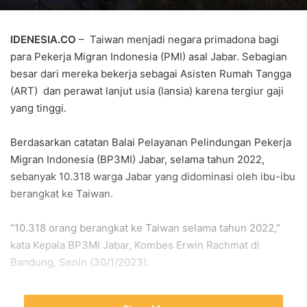
IDENESIA.CO
– Taiwan menjadi negara primadona bagi
para Pekerja Migran Indonesia (PMI) asal Jabar. Sebagian
besar dari mereka bekerja sebagai Asisten Rumah Tangga
(ART) dan perawat lanjut usia (lansia) karena tergiur gaji
yang tinggi.
Berdasarkan catatan Balai Pelayanan Pelindungan Pekerja
Migran Indonesia (BP3MI) Jabar, selama tahun 2022,
sebanyak 10.318 warga Jabar yang didominasi oleh ibu-ibu
berangkat ke Taiwan.
“10.318 orang berangkat ke Taiwan selama tahun 2022,”
kata Kepala BP3MI Jabar, Kombes Erwin Rachmat di
Bandung, Senin (30/1/2023).
Menurut Erwin, tingginya minta warga Jabar bekerja di