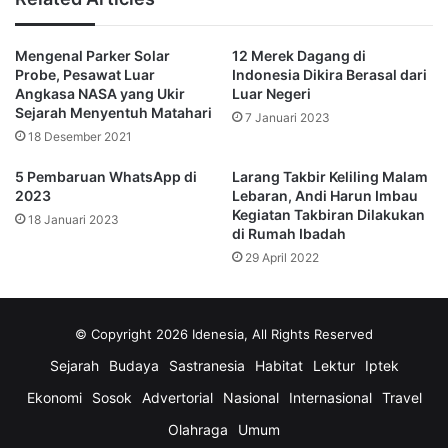
Selama tahun 2022, sebanyak 6.982 PMI asal Indramayu
Mengenal Parker Solar
12 Merek Dagang di
diberangkatkan ke berbagai negara. Selain Taiwan, negara
Probe, Pesawat Luar
Indonesia Dikira Berasal dari
tujuan utama lainnya yakni Timur Tengah seperti Arab
Angkasa NASA yang Ukir
Luar Negeri
Saudi.
Sejarah Menyentuh Matahari
7 Januari 2023
18 Desember 2021
“Indramayu ranking pertama, kabupaten paling besar
5 Pembaruan WhatsApp di
Larang Takbir Keliling Malam
menempatkan pekerja migran,” imbuh Erwin.
2023
Lebaran, Andi Harun Imbau
Kegiatan Takbiran Dilakukan
18 Januari 2023
di Rumah Ibadah
Khusus negara tujuan Arab Saudi, sambung Erwin, para
29 April 2022
PMI juga tergiur karena berharap dapat sekaligus
menunaikan ibadah umrah, bahkan haji secara gratis.
Padahal, belum tentu para pekerja migran itu bakal
© Copyright 2026 Idenesia, All Rights Reserved
ditempatkan di Arab Saudi.
Sejarah
Budaya
Sastranesia
Habitat
Lektur
Iptek
Meski begitu, Erwin juga mengakui bahwa PMI asal
Ekonomi
Sosok
Advertorial
Nasional
Internasional
Travel
Indramayu paling banyak mendapatkan perlakuan tak
Olahraga
Umum
menyenangkan dari majikannya. Biasanya, mereka