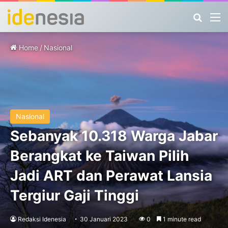
Search
M
Home
/
Nasional
Nasional
Sebanyak 10.318 Warga Jabar
Berangkat ke Taiwan Pilih
Jadi ART dan Perawat Lansia
Tergiur Gaji Tinggi
Redaksi Idenesia
30 Januari 2023
0
1 minute read